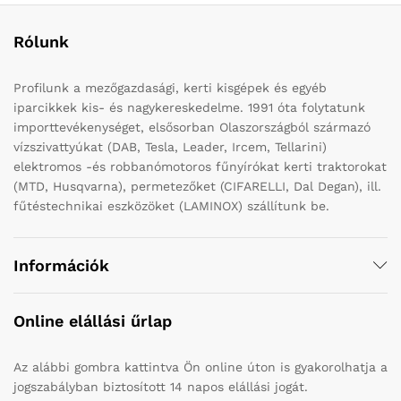
Rólunk
Profilunk a mezőgazdasági, kerti kisgépek és egyéb
iparcikkek kis- és nagykereskedelme. 1991 óta folytatunk
importtevékenységet, elsősorban Olaszországból származó
vízszivattyúkat (DAB, Tesla, Leader, Ircem, Tellarini)
elektromos -és robbanómotoros fűnyírókat kerti traktorokat
(MTD, Husqvarna), permetezőket (CIFARELLI, Dal Degan), ill.
fűtéstechnikai eszközöket (LAMINOX) szállítunk be.
Információk
Online elállási űrlap
Az alábbi gombra kattintva Ön online úton is gyakorolhatja a
jogszabályban biztosított 14 napos elállási jogát.