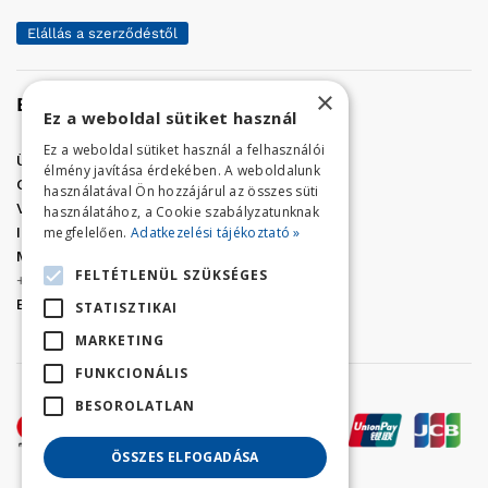
Elállás a szerződéstől
×
Elérhetőség
Ez a weboldal sütiket használ
Ez a weboldal sütiket használ a felhasználói
Üzletünk címe:
Szolnok, Vércse út 17.
élmény javítása érdekében. A weboldalunk
Golf Center Áruház:
06 (56) 423-324
használatával Ön hozzájárul az összes süti
VÁR-Kert Áruház:
06 (56) 429-771
használatához, a Cookie szabályzatunknak
megfelelően.
Adatkezelési tájékoztató »
Iroda:
06 (56) 421-857
Megrendelés, termék információ:
FELTÉTLENÜL SZÜKSÉGES
+36 (70) 938-3356
E-mail:
golfaruhaz@gmail.com
STATISZTIKAI
MARKETING
FUNKCIONÁLIS
BESOROLATLAN
ÖSSZES ELFOGADÁSA