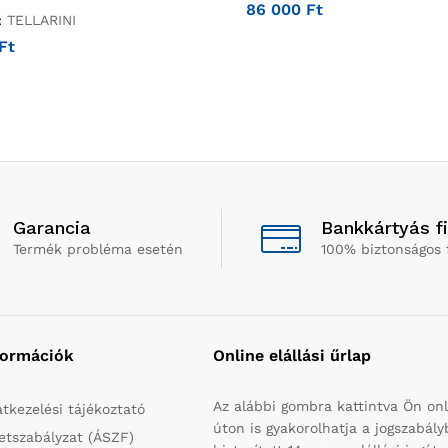
86 000
Ft
:
TELLARINI
Ft
Garancia
Bankkártyás f
Termék probléma esetén
100% biztonságos 
formációk
Online elállási űrlap
Az alábbi gombra kattintva Ön onl
tkezelési tájékoztató
úton is gyakorolhatja a jogszabál
etszabályzat (ÁSZF)