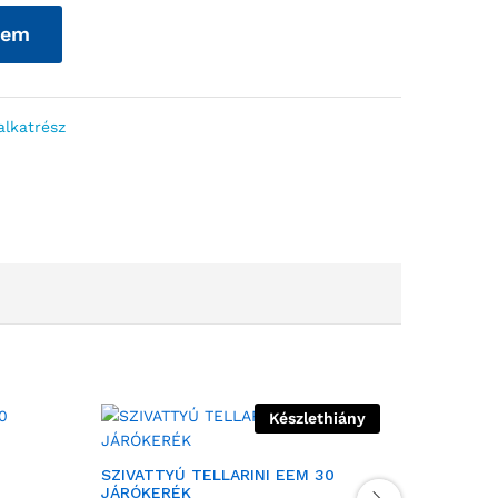
zem
alkatrész
Készlethiány
SZIVATTYÚ TELLARINI EEM 30
SZIVATT
JÁRÓKERÉK
VENTILL