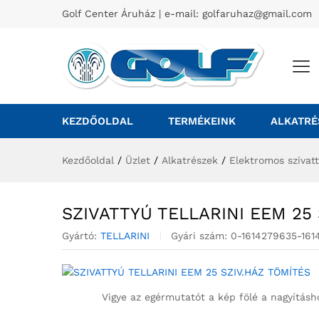
Golf Center Áruház | e-mail:
golfaruhaz@gmail.com
KEZDŐOLDAL
TERMÉKEINK
ALKATRÉ
Kezdőoldal
/
Üzlet
/
Alkatrészek
/
Elektromos szivat
SZIVATTYÚ TELLARINI EEM 25
Gyártó:
TELLARINI
Gyári szám:
0-1614279635-161
Vigye az egérmutatót a kép fölé a nagyításh