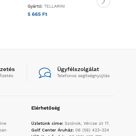
Gyártó:
TELLARINI
Gyártó:
T
5 665
Ft
3 476
Ft
izetés
Ügyfélszolgálat
fizetés
Telefonos segítségnyújtás
Elérhetőség
ine
Üzletünk címe:
Szolnok, Vércse út 17.
yban
Golf Center Áruház:
06 (56) 423-324