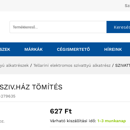
Sz
Keresé
SZEK
MÁRKÁK
CÉGISMERTETŐ
HÍREINK
tyú alkatrészek
/
Tellarini elektromos szivattyú alkatrész
/
SZIVAT
 SZIV.HÁZ TÖMÍTÉS
4279635
627
Ft
Várható kiszállítási idő:
1-3 munkanap
oz.