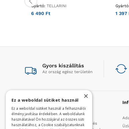
Gyártó:
TELLARINI
Gyártó
6 490
Ft
1 397
Gyors kiszállítás
Az ország egész területén
×
Ez a weboldal sütiket használ
Rólunk
In
Ez a weboldal sütiket használ a felhasználói
élmény javítása érdekében. A weboldalunk
Profilunk a mezőgazdasági, kerti
Ada
használatával Ön hozzájárul az összes süti
kisgépek és egyéb iparcikkek kis- és
használatához, a Cookie szabályzatunknak
Üzl