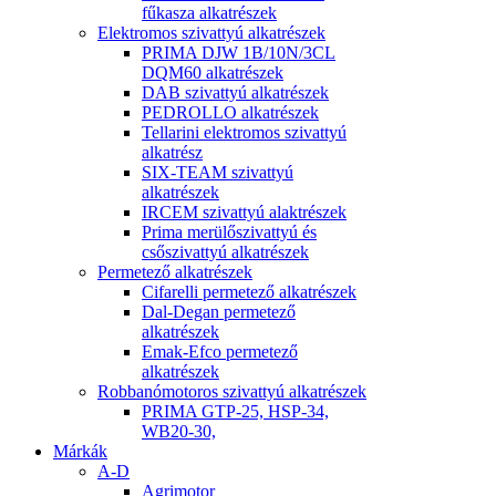
fűkasza alkatrészek
Elektromos szivattyú alkatrészek
PRIMA DJW 1B/10N/3CL
DQM60 alkatrészek
DAB szivattyú alkatrészek
PEDROLLO alkatrészek
Tellarini elektromos szivattyú
alkatrész
SIX-TEAM szivattyú
alkatrészek
IRCEM szivattyú alaktrészek
Prima merülőszivattyú és
csőszivattyú alkatrészek
Permetező alkatrészek
Cifarelli permetező alkatrészek
Dal-Degan permetező
alkatrészek
Emak-Efco permetező
alkatrészek
Robbanómotoros szivattyú alkatrészek
PRIMA GTP-25, HSP-34,
WB20-30,
Márkák
A-D
Agrimotor