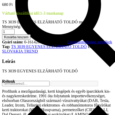
680
Ft
Várható kiszállítási idő:
1-3 munkanap
TS 3039 EGYENES ELZÁRHATÓ TOLDÓ mennyiség
Mennyiség:
Kosárba teszem
Gyári szám:
0-1614280966
Kategória
Locsolástechnikai termékek
Tag:
TS 3039 EGYENES ELZÁRHATÓ TOLDÓ
Brand:
SLOVAKIA TREND
Leírás
TS 3039 EGYENES ELZÁRHATÓ TOLDÓ
Rólunk
Profilunk a mezőgazdasági, kerti kisgépek és egyéb iparcikkek kis-
és nagykereskedelme. 1991 óta folytatunk importtevékenységet,
elsősorban Olaszországból származó vízszivattyúkat (DAB, Tesla,
Leader, Ircem, Tellarini) elektromos -és robbanómotoros fűnyírókat
kerti traktorokat (MTD, Husqvarna), permetezőket (CIFARELLI,
Dal Degan), ill. fűtéstechnikai eszközöket (LAMINOX) szállítunk