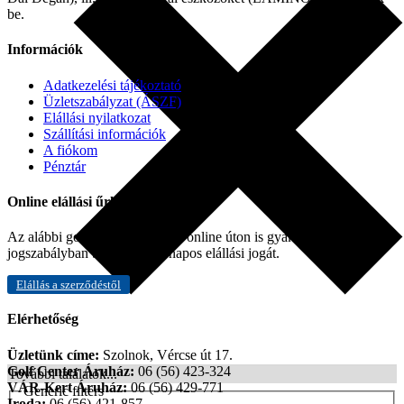
be.
Információk
Adatkezelési tájékoztató
Üzletszabályzat (ÁSZF)
Elállási nyilatkozat
Szállítási információk
A fiókom
Pénztár
Online elállási űrlap
Az alábbi gombra kattintva Ön online úton is gyakorolhatja a
jogszabályban biztosított 14 napos elállási jogát.
Elállás a szerződéstől
Elérhetőség
Üzletünk címe:
Szolnok, Vércse út 17.
Golf Center Áruház:
06 (56) 423-324
További találatok...
VÁR-Kert Áruház:
06 (56) 429-771
Generic filters
Iroda:
06 (56) 421-857