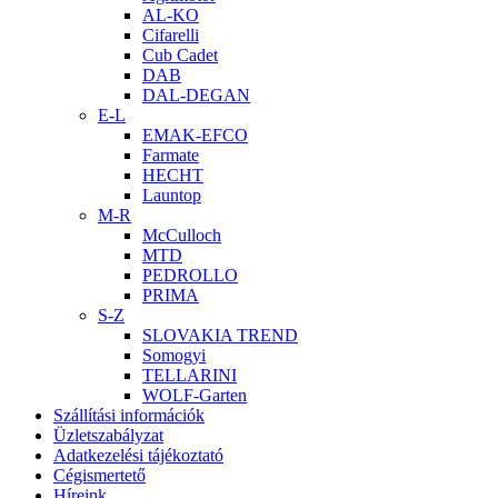
AL-KO
Cifarelli
Cub Cadet
DAB
DAL-DEGAN
E-L
EMAK-EFCO
Farmate
HECHT
Launtop
M-R
McCulloch
MTD
PEDROLLO
PRIMA
S-Z
SLOVAKIA TREND
Somogyi
TELLARINI
WOLF-Garten
Szállítási információk
Üzletszabályzat
Adatkezelési tájékoztató
Cégismertető
Híreink