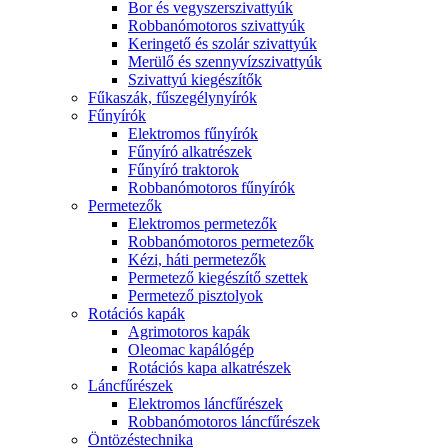
Bor és vegyszerszivattyúk
Robbanómotoros szivattyúk
Keringető és szolár szivattyúk
Merülő és szennyvízszivattyúk
Szivattyú kiegészítők
Fűkaszák, fűszegélynyírók
Fűnyírók
Elektromos fűnyírók
Fűnyíró alkatrészek
Fűnyíró traktorok
Robbanómotoros fűnyírók
Permetezők
Elektromos permetezők
Robbanómotoros permetezők
Kézi, háti permetezők
Permetező kiegészítő szettek
Permetező pisztolyok
Rotációs kapák
Agrimotoros kapák
Oleomac kapálógép
Rotációs kapa alkatrészek
Láncfűrészek
Elektromos láncfűrészek
Robbanómotoros láncfűrészek
Öntözéstechnika