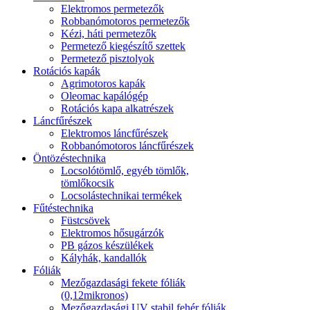
Elektromos permetezők
Robbanómotoros permetezők
Kézi, háti permetezők
Permetező kiegészítő szettek
Permetező pisztolyok
Rotációs kapák
Agrimotoros kapák
Oleomac kapálógép
Rotációs kapa alkatrészek
Láncfűrészek
Elektromos láncfűrészek
Robbanómotoros láncfűrészek
Öntözéstechnika
Locsolótömlő, egyéb tömlők,
tömlőkocsik
Locsolástechnikai termékek
Fűtéstechnika
Füstcsövek
Elektromos hősugárzók
PB gázos készülékek
Kályhák, kandallók
Fóliák
Mezőgazdasági fekete fóliák
(0,12mikronos)
Mezőgazdasági UV stabil fehér fóliák