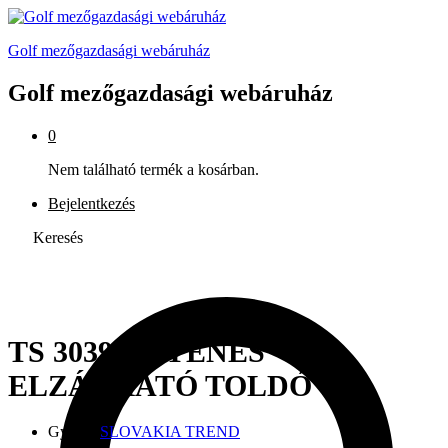
Golf mezőgazdasági webáruház
Golf mezőgazdasági webáruház
0
Nem található termék a kosárban.
Bejelentkezés
Keresés
TS 3039 EGYENES
ELZÁRHATÓ TOLDÓ
Gyártó:
SLOVAKIA TREND