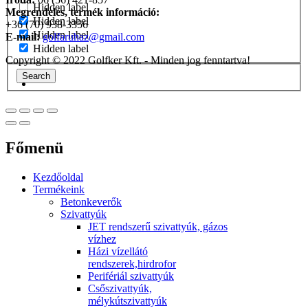
Hidden label
Megrendelés, termék információ:
Hidden label
+36 (70) 938-3356
Hidden label
E-mail:
golfaruhaz@gmail.com
Hidden label
Copyright © 2022 Golfker Kft. - Minden jog fenntartva!
Search
Főmenü
Kezdőoldal
Termékeink
Betonkeverők
Szivattyúk
JET rendszerű szivattyúk, gázos
vízhez
Házi vízellátó
rendszerek,hirdrofor
Perifériál szivattyúk
Csőszivattyúk,
mélykútszivattyúk