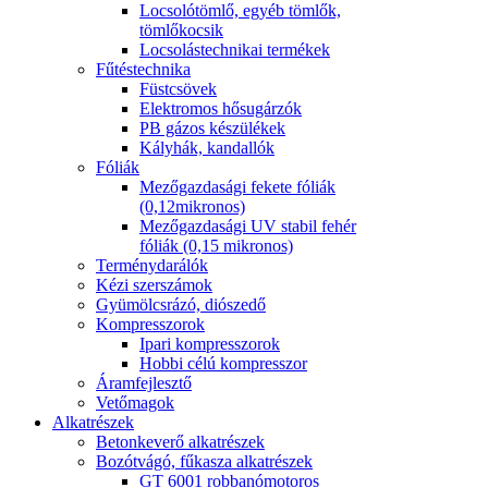
Locsolótömlő, egyéb tömlők,
tömlőkocsik
Locsolástechnikai termékek
Fűtéstechnika
Füstcsövek
Elektromos hősugárzók
PB gázos készülékek
Kályhák, kandallók
Fóliák
Mezőgazdasági fekete fóliák
(0,12mikronos)
Mezőgazdasági UV stabil fehér
fóliák (0,15 mikronos)
Terménydarálók
Kézi szerszámok
Gyümölcsrázó, diószedő
Kompresszorok
Ipari kompresszorok
Hobbi célú kompresszor
Áramfejlesztő
Vetőmagok
Alkatrészek
Betonkeverő alkatrészek
Bozótvágó, fűkasza alkatrészek
GT 6001 robbanómotoros