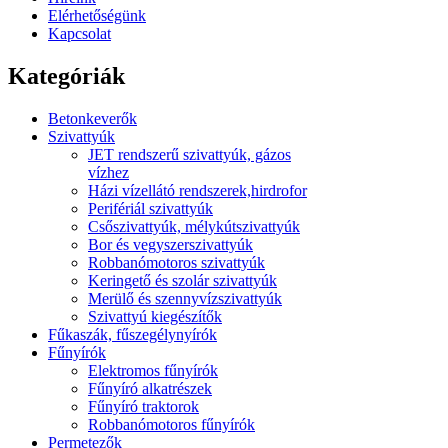
Elérhetőségünk
Kapcsolat
Kategóriák
Betonkeverők
Szivattyúk
JET rendszerű szivattyúk, gázos
vízhez
Házi vízellátó rendszerek,hirdrofor
Perifériál szivattyúk
Csőszivattyúk, mélykútszivattyúk
Bor és vegyszerszivattyúk
Robbanómotoros szivattyúk
Keringető és szolár szivattyúk
Merülő és szennyvízszivattyúk
Szivattyú kiegészítők
Fűkaszák, fűszegélynyírók
Fűnyírók
Elektromos fűnyírók
Fűnyíró alkatrészek
Fűnyíró traktorok
Robbanómotoros fűnyírók
Permetezők