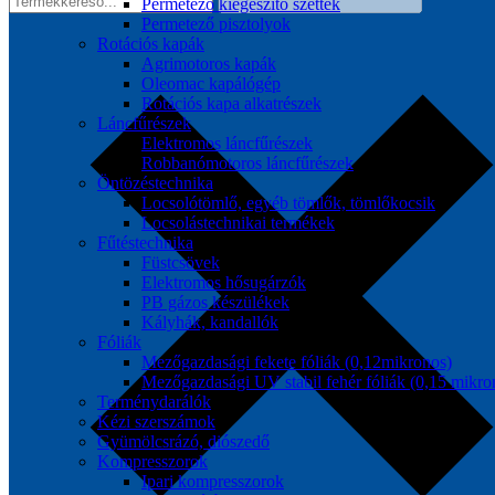
Permetező kiegészítő szettek
Permetező pisztolyok
Rotációs kapák
Agrimotoros kapák
Oleomac kapálógép
Rotációs kapa alkatrészek
Láncfűrészek
Elektromos láncfűrészek
Robbanómotoros láncfűrészek
Öntözéstechnika
Locsolótömlő, egyéb tömlők, tömlőkocsik
Locsolástechnikai termékek
Fűtéstechnika
Füstcsövek
Elektromos hősugárzók
PB gázos készülékek
Kályhák, kandallók
Fóliák
Mezőgazdasági fekete fóliák (0,12mikronos)
Mezőgazdasági UV stabil fehér fóliák (0,15 mikro
Terménydarálók
Kézi szerszámok
Gyümölcsrázó, diószedő
Kompresszorok
Ipari kompresszorok