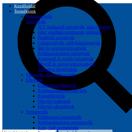
Kezdőoldal
Termékeink
Betonkeverők
Szivattyúk
JET rendszerű szivattyúk, gázos vízhez
Házi vízellátó rendszerek,hirdrofor
Perifériál szivattyúk
Csőszivattyúk, mélykútszivattyúk
Bor és vegyszerszivattyúk
Robbanómotoros szivattyúk
Keringető és szolár szivattyúk
Merülő és szennyvízszivattyúk
Szivattyú kiegészítők
Fűkaszák, fűszegélynyírók
Fűnyírók
Elektromos fűnyírók
Robbanómotoros fűnyírók
Robotfűnyírók
Fűnyíró traktorok
Fűnyíró alkatrészek
Permetezők
Elektromos permetezők
Robbanómotoros permetezők
Kézi, háti permetezők