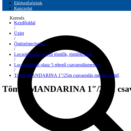
Elérhetőségünk
Kapcsolat
Keresés
Kezdőoldal
/
Üzlet
/
Öntözéstechnika
/
Locsolótömlő, egyéb tömlők, tömlőkocsik
/
Locsolótömlő olasz 5 rétegű csavarodásmentes
/
Tömlő MANDARINA 1″/25m csavarodás mentes tömlő
Tömlő MANDARINA 1″/25m csava