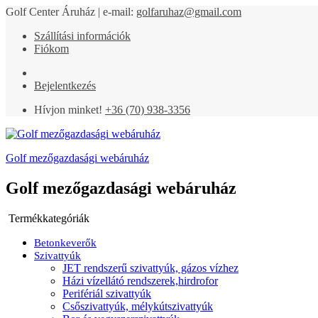
Golf Center Áruház | e-mail:
golfaruhaz@gmail.com
Szállítási információk
Fiókom
Bejelentkezés
Hívjon minket!
+36 (70) 938-3356
Golf mezőgazdasági webáruház
Golf mezőgazdasági webáruház
Termékkategóriák
Betonkeverők
Szivattyúk
JET rendszerű szivattyúk, gázos vízhez
Házi vízellátó rendszerek,hirdrofor
Perifériál szivattyúk
Csőszivattyúk, mélykútszivattyúk