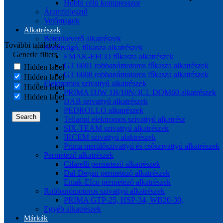
Hobbi célú kompresszor
Áramfejlesztő
Vetőmagok
Alkatrészek
Betonkeverő alkatrészek
További találatok...
Bozótvágó, fűkasza alkatrészek
Generic filters
EMAK-EFCO fűkasza alkatrészek
GT 6001 robbanómotoros fűkasza alkatrészek
Hidden label
GT 6008 robbanómotoros fűkasza alkatrészek
Hidden label
Elektromos szivattyú alkatrészek
Hidden label
PRIMA DJW 1B/10N/3CL DQM60 alkatrészek
Hidden label
DAB szivattyú alkatrészek
PEDROLLO alkatrészek
Search
Tellarini elektromos szivattyú alkatrész
SIX-TEAM szivattyú alkatrészek
IRCEM szivattyú alaktrészek
Prima merülőszivattyú és csőszivattyú alkatrészek
Permetező alkatrészek
Cifarelli permetező alkatrészek
Dal-Degan permetező alkatrészek
Emak-Efco permetező alkatrészek
Robbanómotoros szivattyú alkatrészek
PRIMA GTP-25, HSP-34, WB20-30,
Egyéb alkatrészek
Márkák