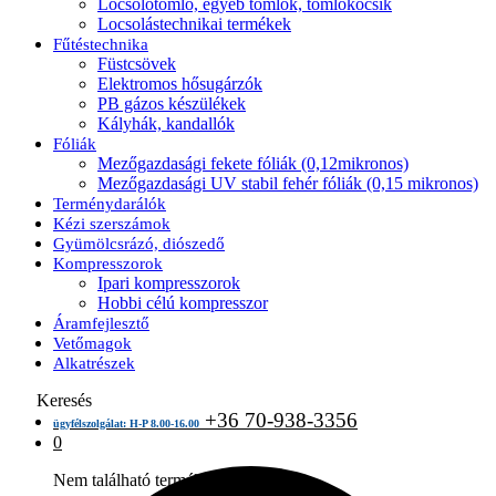
Locsolótömlő, egyéb tömlők, tömlőkocsik
Locsolástechnikai termékek
Fűtéstechnika
Füstcsövek
Elektromos hősugárzók
PB gázos készülékek
Kályhák, kandallók
Fóliák
Mezőgazdasági fekete fóliák (0,12mikronos)
Mezőgazdasági UV stabil fehér fóliák (0,15 mikronos)
Terménydarálók
Kézi szerszámok
Gyümölcsrázó, diószedő
Kompresszorok
Ipari kompresszorok
Hobbi célú kompresszor
Áramfejlesztő
Vetőmagok
Alkatrészek
Keresés
+36 70-938-3356
ügyfélszolgálat: H-P 8.00-16.00
0
Nem található termék a kosárban.