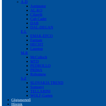
A-D
Agrimotor
AL-KO
Cifarelli
Cub Cadet
DAB
DAL-DEGAN
E-L
EMAK-EFCO
Farmate
HECHT
Launtop
M-R
McCulloch
MTD
PEDROLLO
PRIMA
Robomow
S-Z
SLOVAKIA TREND
Somogyi
TELLARINI
WOLF-Garten
Cégismertető
Híreink