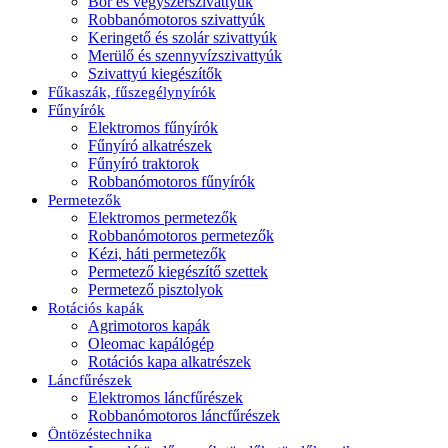
Bor és vegyszerszivattyúk
Robbanómotoros szivattyúk
Keringető és szolár szivattyúk
Merülő és szennyvízszivattyúk
Szivattyú kiegészítők
Fűkaszák, fűszegélynyírók
Fűnyírók
Elektromos fűnyírók
Fűnyíró alkatrészek
Fűnyíró traktorok
Robbanómotoros fűnyírók
Permetezők
Elektromos permetezők
Robbanómotoros permetezők
Kézi, háti permetezők
Permetező kiegészítő szettek
Permetező pisztolyok
Rotációs kapák
Agrimotoros kapák
Oleomac kapálógép
Rotációs kapa alkatrészek
Láncfűrészek
Elektromos láncfűrészek
Robbanómotoros láncfűrészek
Öntözéstechnika