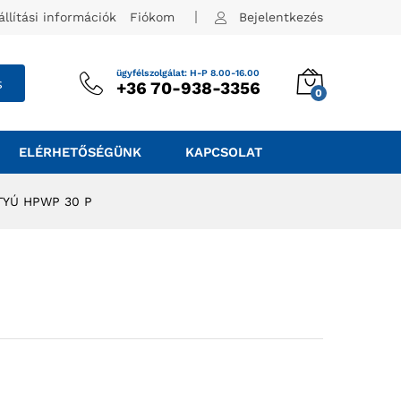
állítási információk
Fiókom
Bejelentkezés
ügyfélszolgálat: H-P 8.00-16.00
s
+36 70-938-3356
0
ELÉRHETŐSÉGÜNK
KAPCSOLAT
TYÚ HPWP 30 P