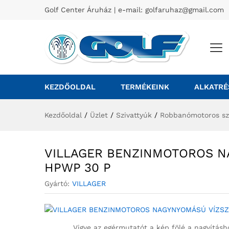
Golf Center Áruház | e-mail:
golfaruhaz@gmail.com
KEZDŐOLDAL
TERMÉKEINK
ALKATRÉ
Kezdőoldal
/
Üzlet
/
Szivattyúk
/
Robbanómotoros sz
VILLAGER BENZINMOTOROS N
HPWP 30 P
Gyártó:
VILLAGER
Vigye az egérmutatót a kép fölé a nagyításh