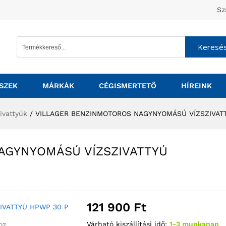
Sz
Keresé
SZEK
MÁRKÁK
CÉGISMERTETŐ
HÍREINK
ivattyúk
/
VILLAGER BENZINMOTOROS NAGYNYOMÁSÚ VÍZSZIVAT
AGYNYOMÁSÚ VÍZSZIVATTYÚ
121 900
Ft
Várható kiszállítási idő:
1-3 munkanap
oz.