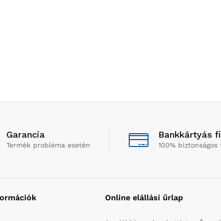
Garancia
Bankkártyás f
Termék probléma esetén
100% biztonságos 
formációk
Online elállási űrlap