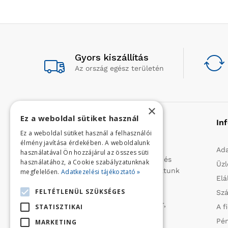
Gyors kiszállítás
Az ország egész területén
×
Ez a weboldal sütiket használ
Rólunk
In
Ez a weboldal sütiket használ a felhasználói
élmény javítása érdekében. A weboldalunk
Profilunk a mezőgazdasági, kerti
Ada
használatával Ön hozzájárul az összes süti
kisgépek és egyéb iparcikkek kis- és
használatához, a Cookie szabályzatunknak
Üzl
nagykereskedelme. 1991 óta folytatunk
megfelelően.
Adatkezelési tájékoztató »
Elá
importtevékenységet, elsősorban
FELTÉTLENÜL SZÜKSÉGES
Szá
Olaszországból származó
vízszivattyúkat (DAB, Tesla, Leader,
STATISZTIKAI
A f
Ircem, Tellarini) elektromos -és
Pén
MARKETING
robbanómotoros fűnyírókat kerti