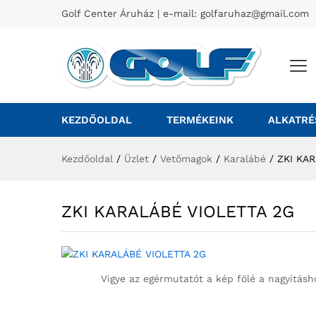
Golf Center Áruház | e-mail:
golfaruhaz@gmail.com
KEZDŐOLDAL
TERMÉKEINK
ALKATRÉ
Kezdőoldal
/
Üzlet
/
Vetőmagok
/
Karalábé
/
ZKI KA
ZKI KARALÁBÉ VIOLETTA 2G
Vigye az egérmutatót a kép fölé a nagyításh