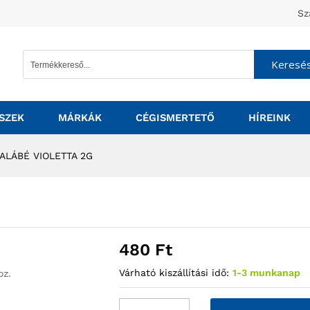
Sz
Keresé
SZEK
MÁRKÁK
CÉGISMERTETŐ
HÍREINK
RALÁBÉ VIOLETTA 2G
480
Ft
Várható kiszállítási idő:
1-3 munkanap
oz.