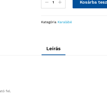
Kosárba tes
Kategória
Karalábé
Leírás
tó fel.