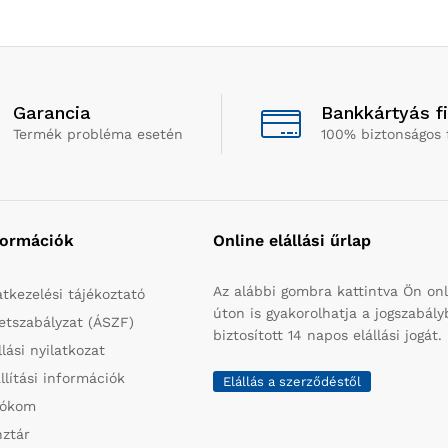
Garancia
Bankkártyás f
Termék probléma esetén
100% biztonságos 
formációk
Online elállási űrlap
Az alábbi gombra kattintva Ön onl
tkezelési tájékoztató
úton is gyakorolhatja a jogszabál
etszabályzat (ÁSZF)
biztosított 14 napos elállási jogát.
llási nyilatkozat
llítási információk
Elállás a szerződéstől
iókom
ztár