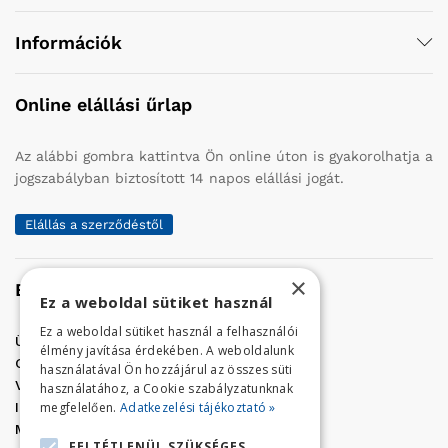
Információk
Online elállási űrlap
Az alábbi gombra kattintva Ön online úton is gyakorolhatja a
jogszabályban biztosított 14 napos elállási jogát.
Elállás a szerződéstől
×
Elérhetőség
Ez a weboldal sütiket használ
Ez a weboldal sütiket használ a felhasználói
Üzletünk címe:
Szolnok, Vércse út 17.
élmény javítása érdekében. A weboldalunk
Golf Center Áruház:
06 (56) 423-324
használatával Ön hozzájárul az összes süti
VÁR-Kert Áruház:
06 (56) 429-771
használatához, a Cookie szabályzatunknak
megfelelően.
Adatkezelési tájékoztató »
Iroda:
06 (56) 421-857
Megrendelés, termék információ:
FELTÉTLENÜL SZÜKSÉGES