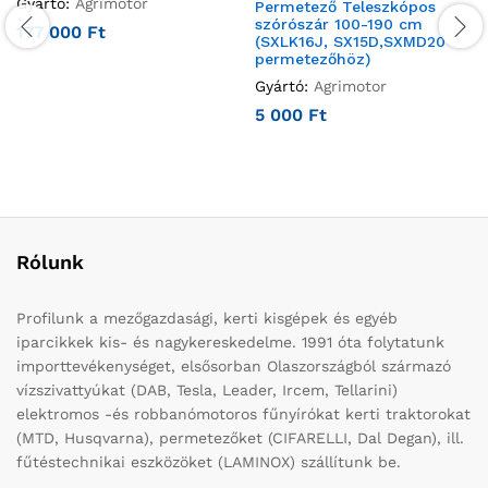
Gyártó:
Agrimotor
Permetező Teleszkópos
szórószár 100-190 cm
177 000
Ft
(SXLK16J, SX15D,SXMD20
permetezőhöz)
Gyártó:
Agrimotor
5 000
Ft
Rólunk
Profilunk a mezőgazdasági, kerti kisgépek és egyéb
iparcikkek kis- és nagykereskedelme. 1991 óta folytatunk
importtevékenységet, elsősorban Olaszországból származó
vízszivattyúkat (DAB, Tesla, Leader, Ircem, Tellarini)
elektromos -és robbanómotoros fűnyírókat kerti traktorokat
(MTD, Husqvarna), permetezőket (CIFARELLI, Dal Degan), ill.
fűtéstechnikai eszközöket (LAMINOX) szállítunk be.