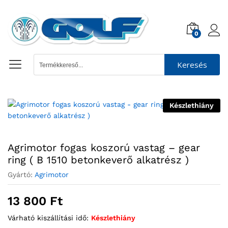
0
Keresés
Készlethiány
Agrimotor fogas koszorú vastag – gear
ring ( B 1510 betonkeverő alkatrész )
Gyártó:
Agrimotor
13 800
Ft
Várható kiszállítási idő:
Készlethiány