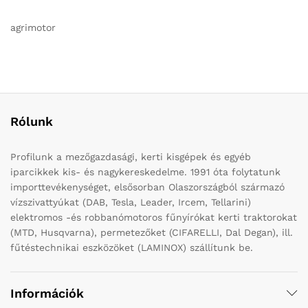
agrimotor
Rólunk
Profilunk a mezőgazdasági, kerti kisgépek és egyéb
iparcikkek kis- és nagykereskedelme. 1991 óta folytatunk
importtevékenységet, elsősorban Olaszországból származó
vízszivattyúkat (DAB, Tesla, Leader, Ircem, Tellarini)
elektromos -és robbanómotoros fűnyírókat kerti traktorokat
(MTD, Husqvarna), permetezőket (CIFARELLI, Dal Degan), ill.
fűtéstechnikai eszközöket (LAMINOX) szállítunk be.
Információk