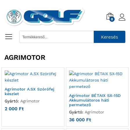
0
Keresés
AGRIMOTOR
Agrimotor A.SX Szórófej
készlet
Agrimotor BÉTAIX SX-15D
Akkumulátoros háti
Gyártó:
Agrimotor
permetező
2 000
Ft
Gyártó:
Agrimotor
36 000
Ft