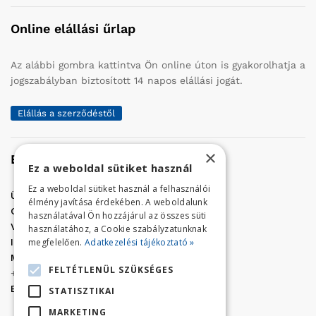
Online elállási űrlap
Az alábbi gombra kattintva Ön online úton is gyakorolhatja a
jogszabályban biztosított 14 napos elállási jogát.
Elállás a szerződéstől
×
Elérhetőség
Ez a weboldal sütiket használ
Ez a weboldal sütiket használ a felhasználói
Üzletünk címe:
Szolnok, Vércse út 17.
élmény javítása érdekében. A weboldalunk
Golf Center Áruház:
06 (56) 423-324
használatával Ön hozzájárul az összes süti
VÁR-Kert Áruház:
06 (56) 429-771
használatához, a Cookie szabályzatunknak
megfelelően.
Adatkezelési tájékoztató »
Iroda:
06 (56) 421-857
Megrendelés, termék információ:
FELTÉTLENÜL SZÜKSÉGES
+36 (70) 938-3356
E-mail:
golfaruhaz@gmail.com
STATISZTIKAI
MARKETING