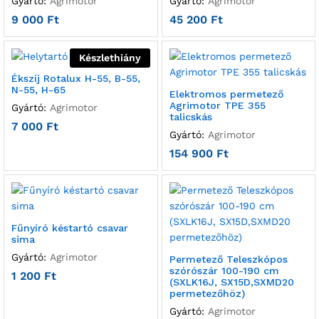
Gyártó:
Agrimotor
Gyártó:
Agrimotor
9 000
Ft
45 200
Ft
Készlethiány
Ékszíj Rotalux H-55, B-55,
N-55, H-65
Elektromos permetező
Agrimotor TPE 355
Gyártó:
Agrimotor
talicskás
7 000
Ft
Gyártó:
Agrimotor
154 900
Ft
Fűnyíró késtartó csavar
sima
Gyártó:
Agrimotor
Permetező Teleszkópos
szórószár 100-190 cm
1 200
Ft
(SXLK16J, SX15D,SXMD20
permetezőhöz)
Gyártó:
Agrimotor