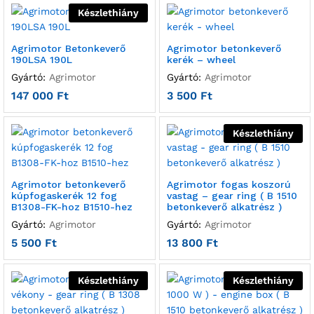
Készlethiány
Agrimotor Betonkeverő
Agrimotor betonkeverő
190LSA 190L
kerék – wheel
Gyártó:
Agrimotor
Gyártó:
Agrimotor
147 000
Ft
3 500
Ft
Készlethiány
Agrimotor betonkeverő
Agrimotor fogas koszorú
kúpfogaskerék 12 fog
vastag – gear ring ( B 1510
B1308-FK-hoz B1510-hez
betonkeverő alkatrész )
Gyártó:
Agrimotor
Gyártó:
Agrimotor
5 500
Ft
13 800
Ft
Készlethiány
Készlethiány