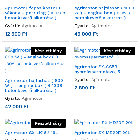
Agrimotor fogas koszorú
Agrimotor hajtásház ( 1000
vékony – gear ring ( B 1308
W ) – engine box ( B 1510
betonkeverő alkatrész )
betonkeverő alkatrész )
Gyártó:
Agrimotor
Gyártó:
Agrimotor
12 500
Ft
45 000
Ft
Készlethiány
Készlethiány
Agrimotor SX-CS5B
nyomáspermetező, 5 L
Gyártó:
Agrimotor
Agrimotor hajtásház ( 800
W ) – engine box ( B 1308
2 890
Ft
betonkeverő alkatrész )
Gyártó:
Agrimotor
42 000
Ft
Készlethiány
Agrimotor SX-LK16J 16L
Agrimotor SX-MD20E 20L