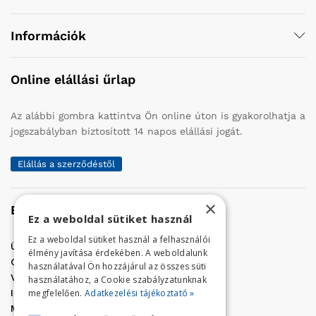
Információk
Online elállási űrlap
Az alábbi gombra kattintva Ön online úton is gyakorolhatja a
jogszabályban biztosított 14 napos elállási jogát.
Elállás a szerződéstől
×
Elérhetőség
Ez a weboldal sütiket használ
Ez a weboldal sütiket használ a felhasználói
Üzletünk címe:
Szolnok, Vércse út 17.
élmény javítása érdekében. A weboldalunk
Golf Center Áruház:
06 (56) 423-324
használatával Ön hozzájárul az összes süti
VÁR-Kert Áruház:
06 (56) 429-771
használatához, a Cookie szabályzatunknak
megfelelően.
Adatkezelési tájékoztató »
Iroda:
06 (56) 421-857
Megrendelés, termék információ: