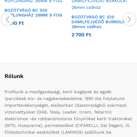
BOZÓTVÁGÓ BC 520
KUPLUNGHÁZ 26MM 9 FOG
BOZÓTVÁGÓ BC 520
DAMILFEJVÉDŐ BURKOLAT
3 810
Ft
26mm csőhöz
2 700
Ft
Rólunk
Profilunk a mezőgazdasági, kerti kisgépek és egyéb
iparcikkek kis- és nagykereskedelme. 1991 óta folytatunk
importtevékenységet, elsősorban Olaszországból származó
vízszivattyúkat (DAB, Tesla, Leader, Ircem, Tellarini)
elektromos -és robbanómotoros fűnyírókat kerti traktorokat
(MTD, Husqvarna), permetezőket (CIFARELLI, Dal Degan), ill.
fűtéstechnikai eszközöket (LAMINOX) szállítunk be.