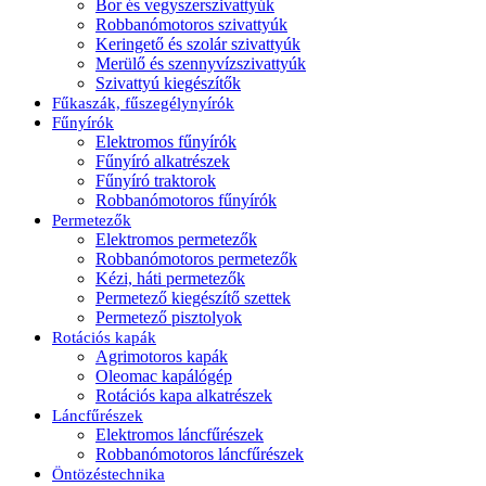
Bor és vegyszerszivattyúk
Robbanómotoros szivattyúk
Keringető és szolár szivattyúk
Merülő és szennyvízszivattyúk
Szivattyú kiegészítők
Fűkaszák, fűszegélynyírók
Fűnyírók
Elektromos fűnyírók
Fűnyíró alkatrészek
Fűnyíró traktorok
Robbanómotoros fűnyírók
Permetezők
Elektromos permetezők
Robbanómotoros permetezők
Kézi, háti permetezők
Permetező kiegészítő szettek
Permetező pisztolyok
Rotációs kapák
Agrimotoros kapák
Oleomac kapálógép
Rotációs kapa alkatrészek
Láncfűrészek
Elektromos láncfűrészek
Robbanómotoros láncfűrészek
Öntözéstechnika