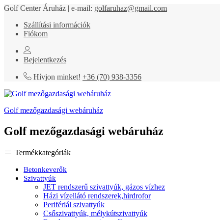
Golf Center Áruház | e-mail:
golfaruhaz@gmail.com
Szállítási információk
Fiókom
Bejelentkezés
Hívjon minket!
+36 (70) 938-3356
Golf mezőgazdasági webáruház
Golf mezőgazdasági webáruház
Termékkategóriák
Betonkeverők
Szivattyúk
JET rendszerű szivattyúk, gázos vízhez
Házi vízellátó rendszerek,hirdrofor
Perifériál szivattyúk
Csőszivattyúk, mélykútszivattyúk