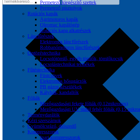
Permetező kiegészítő szettek
Permetező pisztolyok
Rotációs kapák
Agrimotoros kapák
Oleomac kapálógép
Rotációs kapa alkatrészek
Láncfűrészek
Elektromos láncfűrészek
Robbanómotoros láncfűrészek
Öntözéstechnika
Locsolótömlő, egyéb tömlők, tömlőkocsik
Locsolástechnikai termékek
Fűtéstechnika
Füstcsövek
Elektromos hősugárzók
PB gázos készülékek
Kályhák, kandallók
Fóliák
Mezőgazdasági fekete fóliák (0,12mikronos)
Mezőgazdasági UV stabil fehér fóliák (0,15 mikro
Terménydarálók
Kézi szerszámok
Gyümölcsrázó, diószedő
Kompresszorok
Ipari kompresszorok