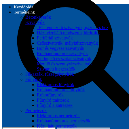
Kezdőoldal
Termékeink
Betonkeverők
Szivattyúk
JET rendszerű szivattyúk, gázos vízhez
Házi vízellátó rendszerek,hirdrofor
Perifériál szivattyúk
Csőszivattyúk, mélykútszivattyúk
Bor és vegyszerszivattyúk
Robbanómotoros szivattyúk
Keringető és szolár szivattyúk
Merülő és szennyvízszivattyúk
Szivattyú kiegészítők
Fűkaszák, fűszegélynyírók
Fűnyírók
Elektromos fűnyírók
Robbanómotoros fűnyírók
Robotfűnyírók
Fűnyíró traktorok
Fűnyíró alkatrészek
Permetezők
Elektromos permetezők
Robbanómotoros permetezők
Kézi, háti permetezők