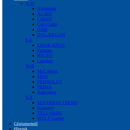
A-D
Agrimotor
AL-KO
Cifarelli
Cub Cadet
DAB
DAL-DEGAN
E-L
EMAK-EFCO
Farmate
HECHT
Launtop
M-R
McCulloch
MTD
PEDROLLO
PRIMA
Robomow
S-Z
SLOVAKIA TREND
Somogyi
TELLARINI
WOLF-Garten
Cégismertető
Híreink