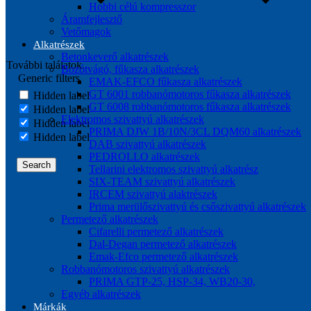
Hobbi célú kompresszor
Áramfejlesztő
Vetőmagok
Alkatrészek
Betonkeverő alkatrészek
További találatok...
Bozótvágó, fűkasza alkatrészek
Generic filters
EMAK-EFCO fűkasza alkatrészek
GT 6001 robbanómotoros fűkasza alkatrészek
Hidden label
GT 6008 robbanómotoros fűkasza alkatrészek
Hidden label
Elektromos szivattyú alkatrészek
Hidden label
PRIMA DJW 1B/10N/3CL DQM60 alkatrészek
Hidden label
DAB szivattyú alkatrészek
PEDROLLO alkatrészek
Search
Tellarini elektromos szivattyú alkatrész
SIX-TEAM szivattyú alkatrészek
IRCEM szivattyú alaktrészek
Prima merülőszivattyú és csőszivattyú alkatrészek
Permetező alkatrészek
Cifarelli permetező alkatrészek
Dal-Degan permetező alkatrészek
Emak-Efco permetező alkatrészek
Robbanómotoros szivattyú alkatrészek
PRIMA GTP-25, HSP-34, WB20-30,
Egyéb alkatrészek
Márkák