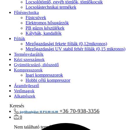
Locsolótömlő, egyéb tömlők, tömlőkocsik
Locsolástechnikai termékek
Fűtéstechnika
Füstcsövek
Elektromos hősugárzók
PB gázos készülékek
Kályhák, kandallók
Fóliák
Mezőgazdasági fekete fóliák (0,12mikronos)
Mezőgazdasági UV stabil fehér fóliák (0,15 mikronos)
Terménydarálók
Kézi szerszámok
Gyümölcsrázó, diószedő
Kompresszorok
Ipari kompresszorok
Hobbi célú kompresszor
Áramfejlesztő
Vetőmagok
Alkatrészek
Keresés
+36 70-938-3356
ügyfélszolgálat: H-P 8.00-16.00
0
Nem található termék a kosárban.