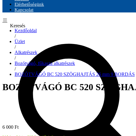
Elérhetőségünk
Kapcsolat
Keresés
Kezdőoldal
/
Üzlet
/
Alkatrészek
/
Bozótvágó, fűkasza alkatrészek
/
BOZÓTVÁGÓ BC 520 SZÖGHAJTÁS 26 mm 9 BORDÁS
BOZÓTVÁGÓ BC 520 SZÖGHAJ
6 000
Ft