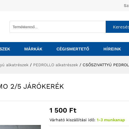
Sz
Keresé
SZEK
MÁRKÁK
CÉGISMERTETŐ
HÍREINK
tyú alkatrészek
/
PEDROLLO alkatrészek
/
CSŐSZIVATTYÚ PEDROL
MO 2/5 JÁRÓKERÉK
1 500
Ft
Várható kiszállítási idő:
1-3 munkanap