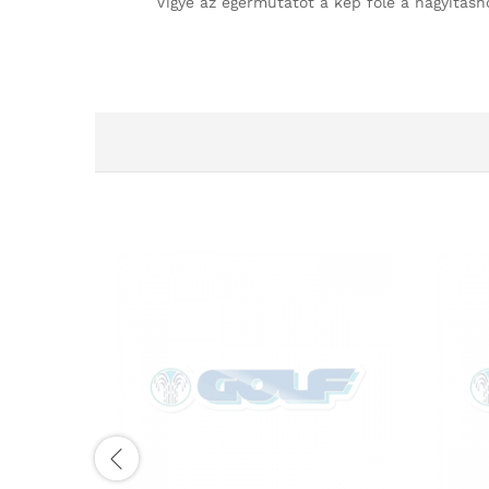
Vigye az egérmutatót a kép fölé a nagyításh