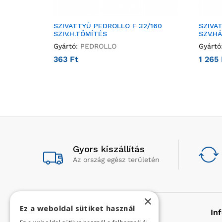
SZIVATTYÚ PEDROLLO F 32/160
SZIVA
SZIV.H.TÖMÍTÉS
SZV.H
Gyártó:
PEDROLLO
Gyártó
363
Ft
1 265
Gyors kiszállítás
Az ország egész területén
×
Ez a weboldal sütiket használ
Rólunk
In