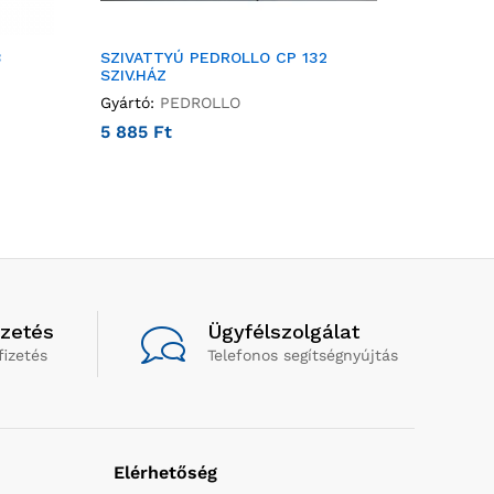
3
SZIVATTYÚ PEDROLLO CP 132
SZIVATT
SZIV.HÁZ
SZIV.HÁZ
Gyártó:
PEDROLLO
Gyártó:
P
5 885
Ft
9 647
F
izetés
Ügyfélszolgálat
fizetés
Telefonos segítségnyújtás
Elérhetőség