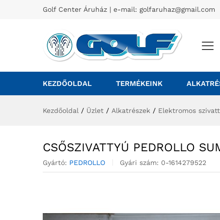
Golf Center Áruház | e-mail:
golfaruhaz@gmail.com
KEZDŐOLDAL
TERMÉKEINK
ALKATRÉ
Kezdőoldal
/
Üzlet
/
Alkatrészek
/
Elektromos szivat
CSŐSZIVATTYÚ PEDROLLO SU
Gyártó:
PEDROLLO
Gyári szám:
0-1614279522