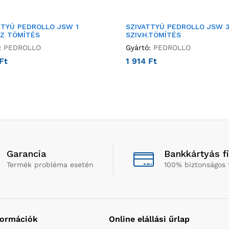
TTYÚ PEDROLLO JSW 1
SZIVATTYÚ PEDROLLO JSW 
ÁZ TÖMÍTÉS
SZIV.H.TÖMÍTÉS
:
PEDROLLO
Gyártó:
PEDROLLO
Ft
1 914
Ft
Garancia
Bankkártyás f
Termék probléma esetén
100% biztonságos 
formációk
Online elállási űrlap