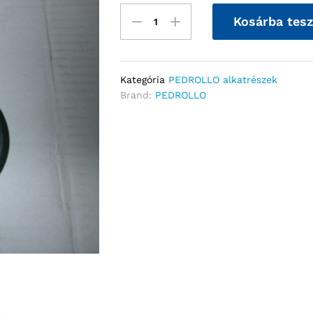
Kosárba tes
Kategória
PEDROLLO alkatrészek
Brand:
PEDROLLO