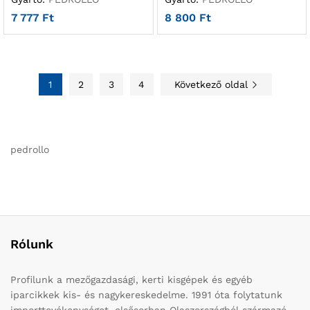
7 777
Ft
8 800
Ft
1
2
3
4
Következő oldal
pedrollo
Rólunk
Profilunk a mezőgazdasági, kerti kisgépek és egyéb
iparcikkek kis- és nagykereskedelme. 1991 óta folytatunk
importtevékenységet, elsősorban Olaszországból származó