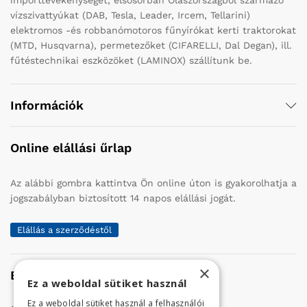
vízszivattyúkat (DAB, Tesla, Leader, Ircem, Tellarini)
elektromos -és robbanómotoros fűnyírókat kerti traktorokat
(MTD, Husqvarna), permetezőket (CIFARELLI, Dal Degan), ill.
fűtéstechnikai eszközöket (LAMINOX) szállítunk be.
Információk
Online elállási űrlap
Az alábbi gombra kattintva Ön online úton is gyakorolhatja a
jogszabályban biztosított 14 napos elállási jogát.
Elállás a szerződéstől
×
Elérhetőség
Ez a weboldal sütiket használ
Ez a weboldal sütiket használ a felhasználói