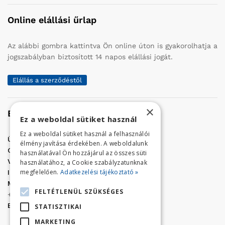
Online elállási űrlap
Az alábbi gombra kattintva Ön online úton is gyakorolhatja a
jogszabályban biztosított 14 napos elállási jogát.
Elállás a szerződéstől
×
Elérhetőség
Ez a weboldal sütiket használ
Ez a weboldal sütiket használ a felhasználói
Üzletünk címe:
Szolnok, Vércse út 17.
élmény javítása érdekében. A weboldalunk
Golf Center Áruház:
06 (56) 423-324
használatával Ön hozzájárul az összes süti
VÁR-Kert Áruház:
06 (56) 429-771
használatához, a Cookie szabályzatunknak
megfelelően.
Adatkezelési tájékoztató »
Iroda:
06 (56) 421-857
Megrendelés, termék információ:
FELTÉTLENÜL SZÜKSÉGES
+36 (70) 938-3356
E-mail:
golfaruhaz@gmail.com
STATISZTIKAI
MARKETING