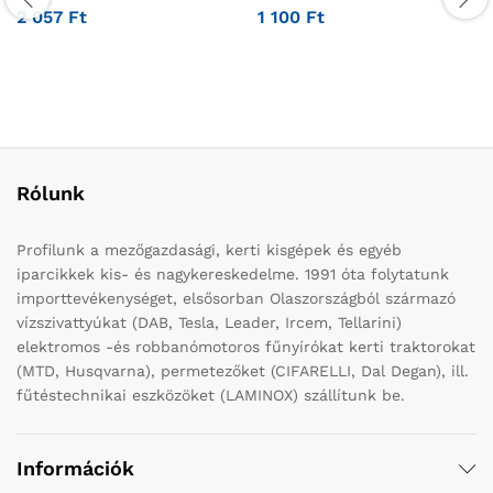
2 057
Ft
1 100
Ft
Rólunk
Profilunk a mezőgazdasági, kerti kisgépek és egyéb
iparcikkek kis- és nagykereskedelme. 1991 óta folytatunk
importtevékenységet, elsősorban Olaszországból származó
vízszivattyúkat (DAB, Tesla, Leader, Ircem, Tellarini)
elektromos -és robbanómotoros fűnyírókat kerti traktorokat
(MTD, Husqvarna), permetezőket (CIFARELLI, Dal Degan), ill.
fűtéstechnikai eszközöket (LAMINOX) szállítunk be.
Információk