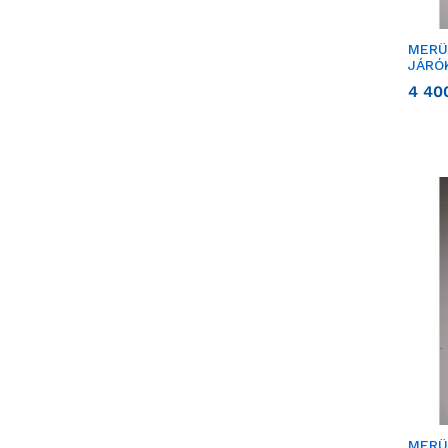
MERÜ
JÁRÓ
4 40
MERÜ