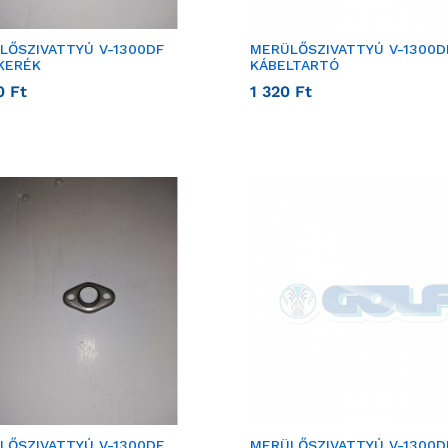
LŐSZIVATTYÚ V-1300DF
MERÜLŐSZIVATTYÚ V-1300D
KERÉK
KÁBELTARTÓ
0
Ft
1 320
Ft
LŐSZIVATTYÚ V-1300DF
MERÜLŐSZIVATTYÚ V-1300D