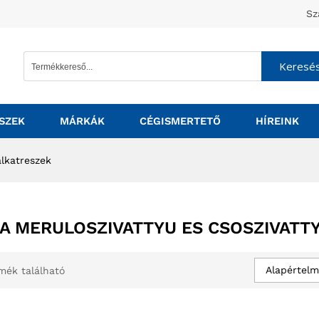
Sz
Keresé
SZEK
MÁRKÁK
CÉGISMERTETŐ
HÍREINK
alkatreszek
A MERULOSZIVATTYU ES CSOSZIVATT
Alapértelm
mék található