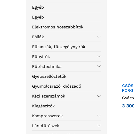
Egyéb
Egyéb
Elektromos hosszabbítók
Fóliák
Fűkaszák, fűszegélynyírók
Fűnyírók
Fűtéstechnika
Gyepszellőztetők
CSŐS
Gyümölcsrázó, diószedő
FORG
Kézi szerszámok
Gyárt
3 30
Kiegészítők
Kompresszorok
Láncfűrészek