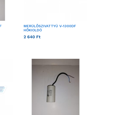
F
MERÜLŐSZIVATTYÚ V-1300DF
HŐKIOLDÓ
2 640
Ft