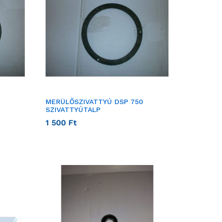
MERÜLŐSZIVATTYÚ DSP 750
SZIVATTYÚTALP
1 500
Ft