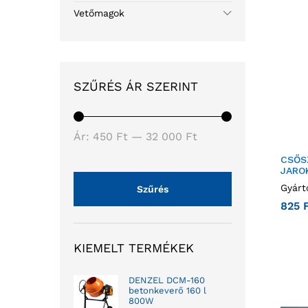
Vetőmagok
SZŰRÉS ÁR SZERINT
Ár:
450 Ft
—
32 000 Ft
CSŐSZ
JARO
Gyárt
Szűrés
825
KIEMELT TERMÉKEK
DENZEL DCM-160
betonkeverő 160 l
800W