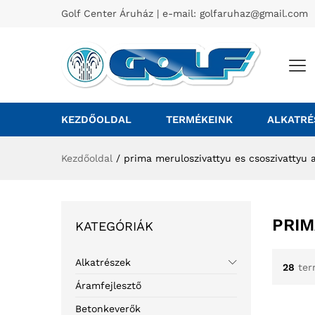
Golf Center Áruház | e-mail:
golfaruhaz@gmail.com
KEZDŐOLDAL
TERMÉKEINK
ALKATRÉ
Kezdőoldal
/
prima meruloszivattyu es csoszivattyu 
PRIM
KATEGÓRIÁK
Alkatrészek
28
ter
Áramfejlesztő
Betonkeverők