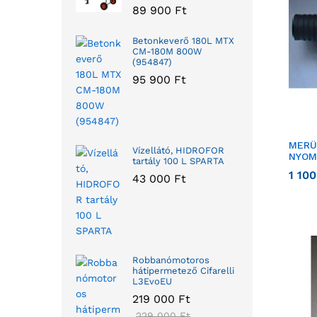
89 900
Ft
Betonkeverő 180L MTX
CM-180M 800W
(954847)
95 900
Ft
MERÜ
Vízellátó, HIDROFOR
NYOM
tartály 100 L SPARTA
1 10
43 000
Ft
Robbanómotoros
hátipermetező Cifarelli
L3EvoEU
219 000
Ft
229 000
Ft