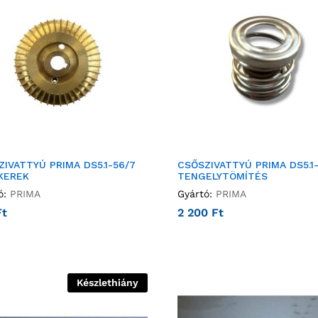
IVATTYÚ PRIMA DS5.1-56/7
CSŐSZIVATTYÚ PRIMA DS5.1
KEREK
TENGELYTÖMÍTÉS
ó:
PRIMA
Gyártó:
PRIMA
Ft
2 200
Ft
Készlethiány