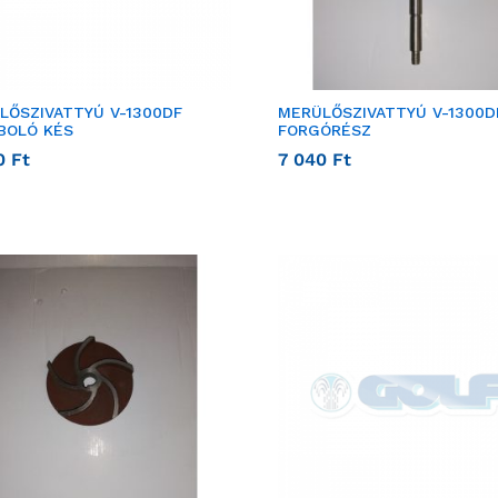
LŐSZIVATTYÚ V-1300DF
MERÜLŐSZIVATTYÚ V-1300D
BOLÓ KÉS
FORGÓRÉSZ
0
Ft
7 040
Ft