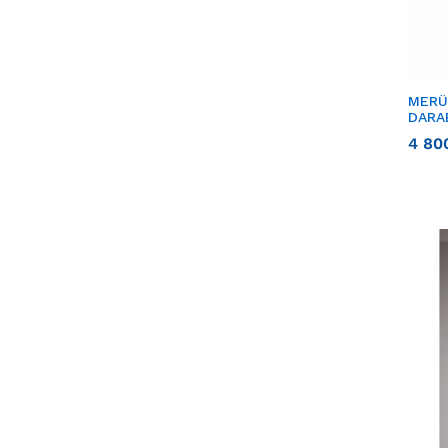
MERÜ
DARA
4 80