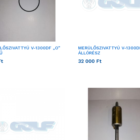
LŐSZIVATTYÚ V-1300DF „O”
MERÜLŐSZIVATTYÚ V-1300D
Ű
ÁLLÓRÉSZ
Ft
32 000
Ft