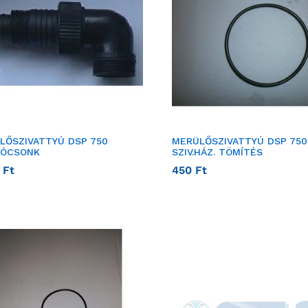
LŐSZIVATTYÚ DSP 750
MERÜLŐSZIVATTYÚ DSP 750
ÓCSONK
SZIV.HÁZ. TÖMÍTÉS
0
Ft
450
Ft