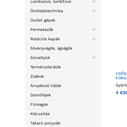
Lombszívó, lombfúvó
Öntözéstechnika
Outlet gépek
Permetezők
Rotációs kapák
Sövényvágók, ágvágók
Szivattyúk
Terménydarálók
CSŐS
Zsákok
FORG
Gyárt
Árnyékoló hálók
4 62
Damilfejek
Fűmagok
Kiárusítás
Takaró ponyvák