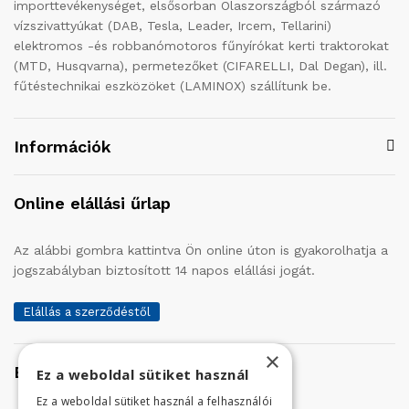
importtevékenységet, elsősorban Olaszországból származó
vízszivattyúkat (DAB, Tesla, Leader, Ircem, Tellarini)
elektromos -és robbanómotoros fűnyírókat kerti traktorokat
(MTD, Husqvarna), permetezőket (CIFARELLI, Dal Degan), ill.
fűtéstechnikai eszközöket (LAMINOX) szállítunk be.
Információk
Online elállási űrlap
Az alábbi gombra kattintva Ön online úton is gyakorolhatja a
jogszabályban biztosított 14 napos elállási jogát.
Elállás a szerződéstől
×
Elérhetőség
Ez a weboldal sütiket használ
Ez a weboldal sütiket használ a felhasználói