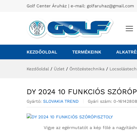
Golf Center Áruház | e-mail:
golfaruhaz@gmail.com
KEZDŐOLDAL
TERMÉKEINK
ALKATRÉ
Kezdőoldal
/
Üzlet
/
Öntözéstechnika
/
Locsolástech
DY 2024 10 FUNKCIÓS SZÓRÓP
Gyártó:
SLOVAKIA TREND
Gyári szám:
0-16142808
Vigye az egérmutatót a kép fölé a nagyításh