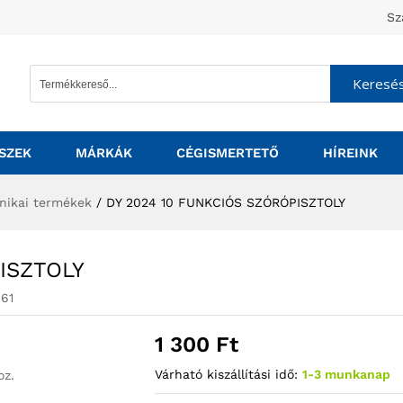
Sz
Keresé
SZEK
MÁRKÁK
CÉGISMERTETŐ
HÍREINK
nikai termékek
/
DY 2024 10 FUNKCIÓS SZÓRÓPISZTOLY
ISZTOLY
61
1 300
Ft
Várható kiszállítási idő:
1-3 munkanap
oz.