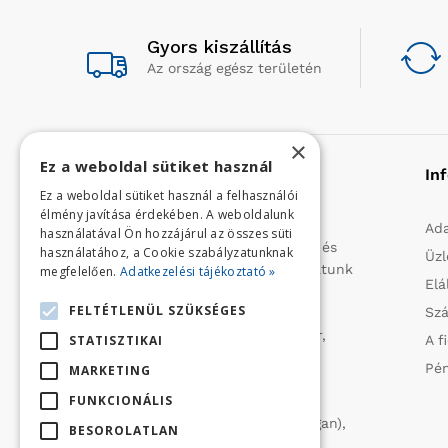
Gyors kiszállítás
Az ország egész területén
×
Ez a weboldal sütiket használ
Rólunk
In
Ez a weboldal sütiket használ a felhasználói
élmény javítása érdekében. A weboldalunk
Profilunk a mezőgazdasági, kerti
Ada
használatával Ön hozzájárul az összes süti
kisgépek és egyéb iparcikkek kis- és
használatához, a Cookie szabályzatunknak
Üzl
nagykereskedelme. 1991 óta folytatunk
megfelelően.
Adatkezelési tájékoztató »
Elá
importtevékenységet, elsősorban
FELTÉTLENÜL SZÜKSÉGES
Szá
Olaszországból származó
vízszivattyúkat (DAB, Tesla, Leader,
STATISZTIKAI
A f
Ircem, Tellarini) elektromos -és
Pén
MARKETING
robbanómotoros fűnyírókat kerti
FUNKCIONÁLIS
traktorokat (MTD, Husqvarna),
permetezőket (CIFARELLI, Dal Degan),
BESOROLATLAN
ill. fűtéstechnikai eszközöket