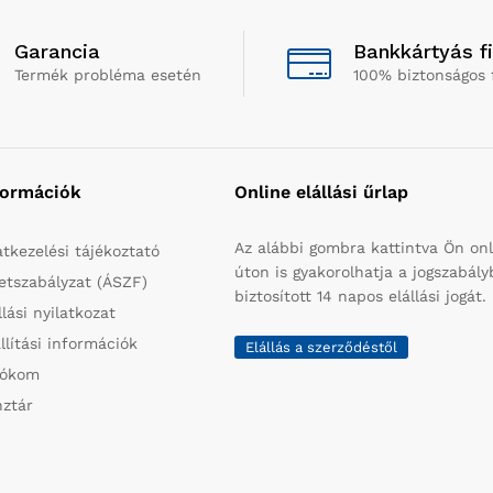
Garancia
Bankkártyás f
Termék probléma esetén
100% biztonságos 
formációk
Online elállási űrlap
Az alábbi gombra kattintva Ön onl
tkezelési tájékoztató
úton is gyakorolhatja a jogszabál
etszabályzat (ÁSZF)
biztosított 14 napos elállási jogát.
llási nyilatkozat
llítási információk
Elállás a szerződéstől
iókom
ztár