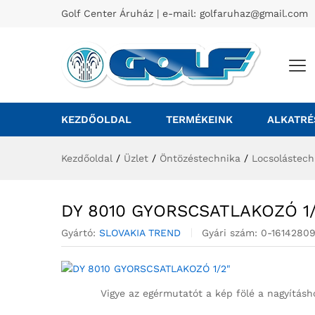
Golf Center Áruház | e-mail:
golfaruhaz@gmail.com
KEZDŐOLDAL
TERMÉKEINK
ALKATRÉ
Kezdőoldal
/
Üzlet
/
Öntözéstechnika
/
Locsolástech
DY 8010 GYORSCSATLAKOZÓ 1/
Gyártó:
SLOVAKIA TREND
Gyári szám:
0-16142809
Vigye az egérmutatót a kép fölé a nagyításh