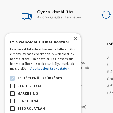
Gyors kiszállítás
Az ország egész területén
×
Ez a weboldal sütiket használ
Rólunk
In
Ez a weboldal sütiket használ a felhasználói
élmény javítása érdekében. A weboldalunk
Profilunk a mezőgazdasági, kerti
Ada
használatával Ön hozzájárul az összes süti
kisgépek és egyéb iparcikkek kis- és
használatához, a Cookie szabályzatunknak
Üzl
nagykereskedelme. 1991 óta folytatunk
megfelelően.
Adatkezelési tájékoztató »
Elá
importtevékenységet, elsősorban
FELTÉTLENÜL SZÜKSÉGES
Szá
Olaszországból származó
vízszivattyúkat (DAB, Tesla, Leader,
STATISZTIKAI
A f
Ircem, Tellarini) elektromos -és
Pén
MARKETING
robbanómotoros fűnyírókat kerti
FUNKCIONÁLIS
traktorokat (MTD, Husqvarna),
permetezőket (CIFARELLI, Dal Degan),
BESOROLATLAN
ill. fűtéstechnikai eszközöket