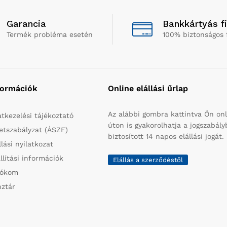
Garancia
Bankkártyás f
Termék probléma esetén
100% biztonságos 
formációk
Online elállási űrlap
Az alábbi gombra kattintva Ön onl
tkezelési tájékoztató
úton is gyakorolhatja a jogszabál
etszabályzat (ÁSZF)
biztosított 14 napos elállási jogát.
llási nyilatkozat
llítási információk
Elállás a szerződéstől
iókom
ztár