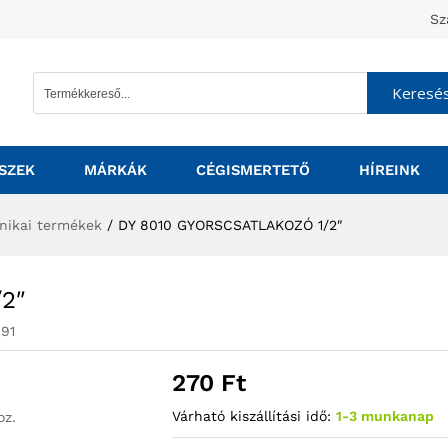
Sz
Keresé
SZEK
MÁRKÁK
CÉGISMERTETŐ
HÍREINK
nikai termékek
/
DY 8010 GYORSCSATLAKOZÓ 1/2″
2″
91
270
Ft
Várható kiszállítási idő:
1-3 munkanap
oz.