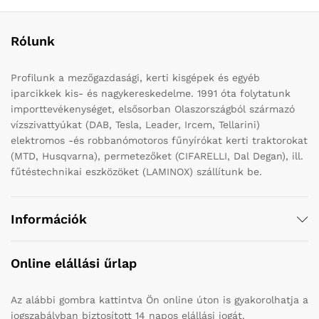
Rólunk
Profilunk a mezőgazdasági, kerti kisgépek és egyéb
iparcikkek kis- és nagykereskedelme. 1991 óta folytatunk
importtevékenységet, elsősorban Olaszországból származó
vízszivattyúkat (DAB, Tesla, Leader, Ircem, Tellarini)
elektromos -és robbanómotoros fűnyírókat kerti traktorokat
(MTD, Husqvarna), permetezőket (CIFARELLI, Dal Degan), ill.
fűtéstechnikai eszközöket (LAMINOX) szállítunk be.
Információk
Online elállási űrlap
Az alábbi gombra kattintva Ön online úton is gyakorolhatja a
jogszabályban biztosított 14 napos elállási jogát.