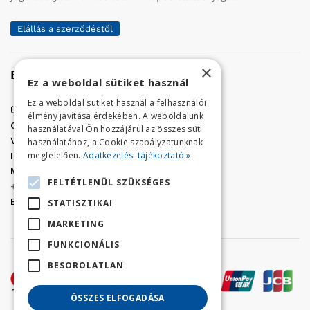
Elállás a szerződéstől
×
Elérhetőség
Ez a weboldal sütiket használ
Ez a weboldal sütiket használ a felhasználói
Üzletünk címe:
Szolnok, Vércse út 17.
élmény javítása érdekében. A weboldalunk
Golf Center Áruház:
06 (56) 423-324
használatával Ön hozzájárul az összes süti
VÁR-Kert Áruház:
06 (56) 429-771
használatához, a Cookie szabályzatunknak
megfelelően.
Adatkezelési tájékoztató »
Iroda:
06 (56) 421-857
Megrendelés, termék információ:
FELTÉTLENÜL SZÜKSÉGES
+36 (70) 938-3356
E-mail:
golfaruhaz@gmail.com
STATISZTIKAI
MARKETING
FUNKCIONÁLIS
BESOROLATLAN
ÖSSZES ELFOGADÁSA