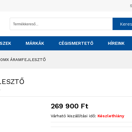
S
Kere
SZEK
MÁRKÁK
CÉGISMERTETŐ
HÍREINK
000MX ÁRAMFEJLESZTŐ
LESZTŐ
7
269 900
Ft
Várható kiszállítási idő:
Készlethiány