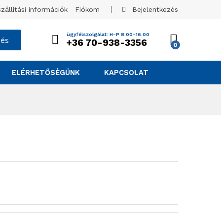
zállítási információk
Fiókom
Bejelentkezés
ügyfélszolgálat: H-P 8.00-16.00
sés
+36 70-938-3356
0
ELÉRHETŐSÉGÜNK
KAPCSOLAT