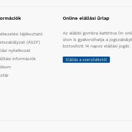
formációk
Online elállási űrlap
Az alábbi gombra kattintva Ön onl
tkezelési tájékoztató
úton is gyakorolhatja a jogszabály
etszabályzat (ÁSZF)
biztosított 14 napos elállási jogát.
llási nyilatkozat
llítási információk
Elállás a szerződéstől
iókom
ztár