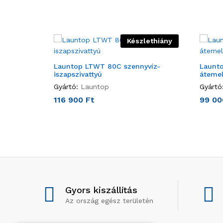
Készlethiány
Launtop LTWT 80C szennyvíz-
Launto
iszapszivattyú
átemel
Gyártó:
Launtop
Gyártó
116 900
Ft
99 0
Gyors kiszállítás
Az ország egész területén