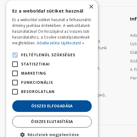
×
Ez a weboldal sütiket használ
Rólunk
In
Ez a weboldal sütiket használ a felhasználói
élmény javítása érdekében. A weboldalunk
használatával Ön hozzájárul az összes süti
Profilunk a mezőgazdasági, kerti
Ada
használatához, a Cookie szabályzatunknak
kisgépek és egyéb iparcikkek kis- és
megfelelően.
Adatkezelési tájékoztató »
Üzl
nagykereskedelme. 1991 óta folytatunk
Elá
importtevékenységet, elsősorban
FELTÉTLENÜL SZÜKSÉGES
Szá
Olaszországból származó
STATISZTIKAI
vízszivattyúkat (DAB, Tesla, Leader,
A f
MARKETING
Ircem, Tellarini) elektromos -és
Pén
robbanómotoros fűnyírókat kerti
FUNKCIONÁLIS
traktorokat (MTD, Husqvarna),
BESOROLATLAN
permetezőket (CIFARELLI, Dal Degan),
ill. fűtéstechnikai eszközöket
ÖSSZES ELFOGADÁSA
(LAMINOX) szállítunk be.
ÖSSZES ELUTASÍTÁSA
Részletek megjelenítése