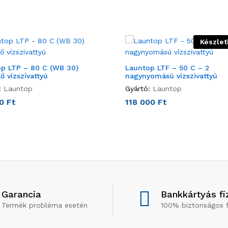
Készlet
p LTP – 80 C (WB 30)
Launtop LTF – 50 C – 2
ő vízszivattyú
nagynyomású vízszivattyú
:
Launtop
Gyártó:
Launtop
00
Ft
118 000
Ft
Garancia
Bankkártyás fi
Termék probléma esetén
100% biztonságos f