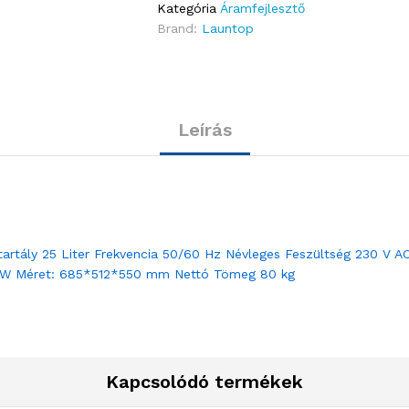
Kategória
Áramfejlesztő
Brand:
Launtop
Leírás
rtály 25 Liter Frekvencia 50/60 Hz Névleges Feszültség 230 V AC k
4 kW Méret: 685*512*550 mm Nettó Tömeg 80 kg
Kapcsolódó termékek