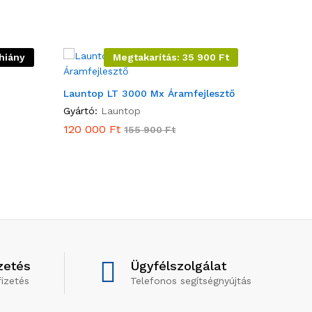
hiány
Megtakarítás:
35 900
Ft
Launtop LT 3000 Mx Áramfejlesztő
Gyártó:
Launtop
120 000
Ft
155 900
Ft
zetés
Ügyfélszolgálat
izetés
Telefonos segítségnyújtás