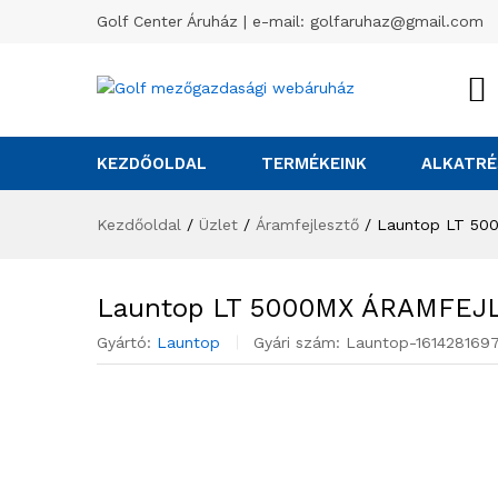
Golf Center Áruház | e-mail:
golfaruhaz@gmail.com
KEZDŐOLDAL
TERMÉKEINK
ALKATRÉ
Kezdőoldal
/
Üzlet
/
Áramfejlesztő
/
Launtop LT 5
Launtop LT 5000MX ÁRAMFEJ
Gyártó:
Launtop
Gyári szám:
Launtop-161428169