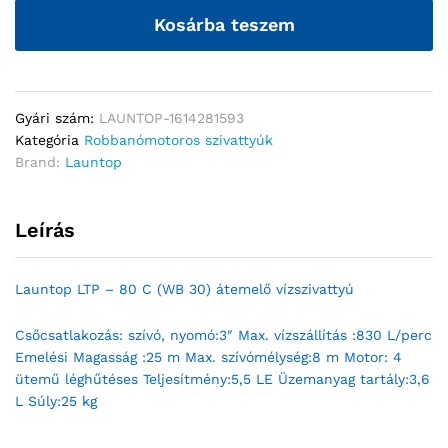
Kosárba teszem
Gyári szám:
LAUNTOP-1614281593
Kategória
Robbanómotoros szivattyúk
Brand:
Launtop
Leírás
Launtop LTP – 80 C (WB 30) átemelő vízszivattyú
Csőcsatlakozás: szívó, nyomó:3″ Max. vízszállítás :830 L/perc
Emelési Magasság :25 m Max. szívómélység:8 m Motor: 4
ütemű léghűtéses Teljesítmény:5,5 LE Üzemanyag tartály:3,6
L Súly:25 kg