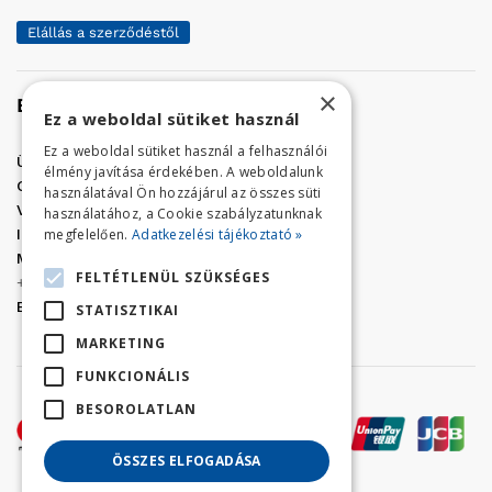
Elállás a szerződéstől
×
Elérhetőség
Ez a weboldal sütiket használ
Ez a weboldal sütiket használ a felhasználói
Üzletünk címe:
Szolnok, Vércse út 17.
élmény javítása érdekében. A weboldalunk
Golf Center Áruház:
06 (56) 423-324
használatával Ön hozzájárul az összes süti
VÁR-Kert Áruház:
06 (56) 429-771
használatához, a Cookie szabályzatunknak
megfelelően.
Adatkezelési tájékoztató »
Iroda:
06 (56) 421-857
Megrendelés, termék információ:
FELTÉTLENÜL SZÜKSÉGES
+36 (70) 938-3356
E-mail:
golfaruhaz@gmail.com
STATISZTIKAI
MARKETING
FUNKCIONÁLIS
BESOROLATLAN
ÖSSZES ELFOGADÁSA