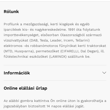
Rólunk
Profilunk a mezőgazdasági, kerti kisgépek és egyéb
iparcikkek kis- és nagykereskedelme. 1991 óta folytatunk
importtevékenységet, elsősorban Olaszországból származó
vízszivattyúkat (DAB, Tesla, Leader, Ircem, Tellarini)
elektromos -és robbanómotoros fűnyírókat kerti traktorokat
(MTD, Husqvarna), permetezőket (CIFARELLI, Dal Degan), ill.
fűtéstechnikai eszközöket (LAMINOX) szállítunk be.
Információk
Online elállási űrlap
Az alábbi gombra kattintva Ön online úton is gyakorolhatja a
jogszabályban biztosított 14 napos elállási jogát.