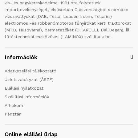
kis- és nagykereskedelme. 1991 óta folytatunk
importtevékenységet, elsősorban Olaszországból származó
vízszivattyúkat (DAB, Tesla, Leader, Ircem, Tellarini)
elektromos -és robbanómotoros fűnyírókat kerti traktorokat
(MTD, Husqvarna), permetezőket (CIFARELLI, Dal Degan), ill.
fűtéstechnikai eszközöket (LAMINOX) szállítunk be.
Információk
Adatkezelési tájékoztató
Üzletszabályzat (ÁSZF)
Elállási nyilatkozat
Szállítási információk
A fiókom
Pénztár
Online elállási űrlap