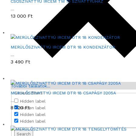
CSŐSZIVATTYÚ IRCEM TM 10 SZIVATTYÚHÁZ
É
...
S
13 000
Ft
R
O
S
T
É
MERÜLŐSZIVATTYÚ IRCEM DTR 18 KONDENZÁTOR
L
...
Y
3 490
Ft
m
e
n
n
További találatok...
y
MERÜLŐSZIVATTYÚ IRCEM DTR 18 CSAPÁGY 3205A
Generic filters
i
...
Hidden label
s
8 720
Ft
Hidden label
é
Hidden label
g
Hidden label
Search