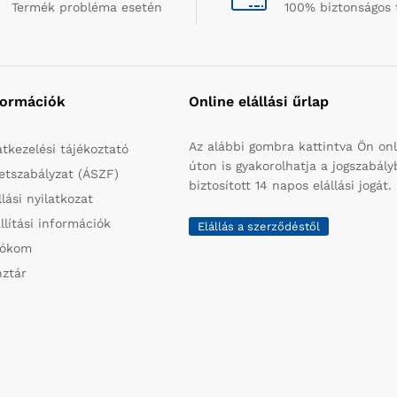
Termék probléma esetén
100% biztonságos 
formációk
Online elállási űrlap
Az alábbi gombra kattintva Ön onl
tkezelési tájékoztató
úton is gyakorolhatja a jogszabál
etszabályzat (ÁSZF)
biztosított 14 napos elállási jogát.
llási nyilatkozat
llítási információk
Elállás a szerződéstől
iókom
ztár