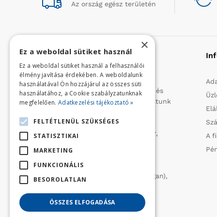
Az ország egész területén
×
Ez a weboldal sütiket használ
Rólunk
In
Ez a weboldal sütiket használ a felhasználói
élmény javítása érdekében. A weboldalunk
Profilunk a mezőgazdasági, kerti
Ada
használatával Ön hozzájárul az összes süti
kisgépek és egyéb iparcikkek kis- és
használatához, a Cookie szabályzatunknak
Üzl
nagykereskedelme. 1991 óta folytatunk
megfelelően.
Adatkezelési tájékoztató »
Elá
importtevékenységet, elsősorban
FELTÉTLENÜL SZÜKSÉGES
Szá
Olaszországból származó
vízszivattyúkat (DAB, Tesla, Leader,
STATISZTIKAI
A f
Ircem, Tellarini) elektromos -és
Pén
MARKETING
robbanómotoros fűnyírókat kerti
FUNKCIONÁLIS
traktorokat (MTD, Husqvarna),
permetezőket (CIFARELLI, Dal Degan),
BESOROLATLAN
ill. fűtéstechnikai eszközöket
(LAMINOX) szállítunk be.
ÖSSZES ELFOGADÁSA