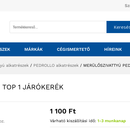
Sz
Keresé
SZEK
MÁRKÁK
CÉGISMERTETŐ
HÍREINK
tyú alkatrészek
/
PEDROLLO alkatrészek
/
MERÜLŐSZIVATTYÚ PED
 TOP 1 JÁRÓKERÉK
1 100
Ft
Várható kiszállítási idő:
1-3 munkanap
oz.