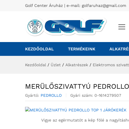
Golf Center Áruház | e-mail:
golfaruhaz@gmail.com
KEZDŐOLDAL
TERMÉKEINK
ALKATRÉ
Kezdőoldal
/
Üzlet
/
Alkatrészek
/
Elektromos szivat
MERÜLŐSZIVATTYÚ PEDROLLO
Gyártó:
PEDROLLO
Gyári szám:
0-1614279507
Vigye az egérmutatót a kép fölé a nagyításh