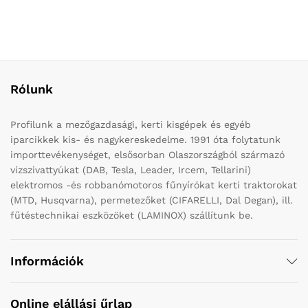
Rólunk
Profilunk a mezőgazdasági, kerti kisgépek és egyéb
iparcikkek kis- és nagykereskedelme. 1991 óta folytatunk
importtevékenységet, elsősorban Olaszországból származó
vízszivattyúkat (DAB, Tesla, Leader, Ircem, Tellarini)
elektromos -és robbanómotoros fűnyírókat kerti traktorokat
(MTD, Husqvarna), permetezőket (CIFARELLI, Dal Degan), ill.
fűtéstechnikai eszközöket (LAMINOX) szállítunk be.
Információk
Online elállási űrlap