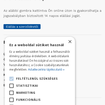
Az alábbi gombra kattintva Ön online úton is gyakorolhatja a
jogszabályban biztosított 14 napos elállási jogát.
Elállás a szerződéstől
×
Elérhetőség
Ez a weboldal sütiket használ
Ez a weboldal sütiket használ a felhasználói
Üzletünk címe:
Szolnok, Vércse út 17.
élmény javítása érdekében. A weboldalunk
Golf Center Áruház:
06 (56) 423-324
használatával Ön hozzájárul az összes süti
VÁR-Kert Áruház:
06 (56) 429-771
használatához, a Cookie szabályzatunknak
megfelelően.
Adatkezelési tájékoztató »
Iroda:
06 (56) 421-857
Megrendelés, termék információ:
FELTÉTLENÜL SZÜKSÉGES
+36 (70) 938-3356
E-mail:
golfaruhaz@gmail.com
STATISZTIKAI
MARKETING
FUNKCIONÁLIS