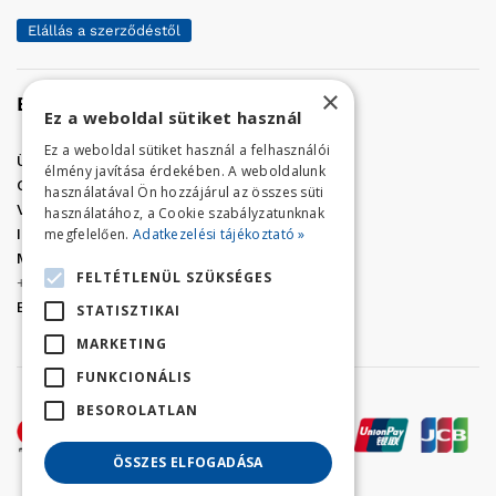
Elállás a szerződéstől
×
Elérhetőség
Ez a weboldal sütiket használ
Ez a weboldal sütiket használ a felhasználói
Üzletünk címe:
Szolnok, Vércse út 17.
élmény javítása érdekében. A weboldalunk
Golf Center Áruház:
06 (56) 423-324
használatával Ön hozzájárul az összes süti
VÁR-Kert Áruház:
06 (56) 429-771
használatához, a Cookie szabályzatunknak
megfelelően.
Adatkezelési tájékoztató »
Iroda:
06 (56) 421-857
Megrendelés, termék információ:
FELTÉTLENÜL SZÜKSÉGES
+36 (70) 938-3356
E-mail:
golfaruhaz@gmail.com
STATISZTIKAI
MARKETING
FUNKCIONÁLIS
BESOROLATLAN
ÖSSZES ELFOGADÁSA