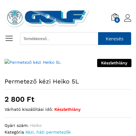
0
Keresés
Készlethiány
Permetező kézi Heiko 5L
2 800
Ft
Várható kiszállítási idő:
Készlethiány
Gyári szám:
Heiko
Kategória
Kézi, háti permetezők