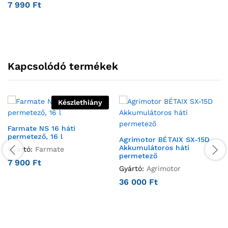
7 990
Ft
Kapcsolódó termékek
Készlethiány
Farmate NS 16 háti
permetező, 16 l
Agrimotor BÉTAIX SX-15D
Akkumulátoros háti
Gyártó:
Farmate
permetező
7 900
Ft
Gyártó:
Agrimotor
36 000
Ft