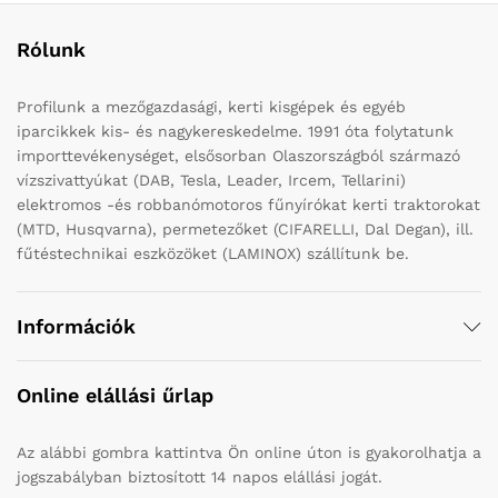
Rólunk
Profilunk a mezőgazdasági, kerti kisgépek és egyéb
iparcikkek kis- és nagykereskedelme. 1991 óta folytatunk
importtevékenységet, elsősorban Olaszországból származó
vízszivattyúkat (DAB, Tesla, Leader, Ircem, Tellarini)
elektromos -és robbanómotoros fűnyírókat kerti traktorokat
(MTD, Husqvarna), permetezőket (CIFARELLI, Dal Degan), ill.
fűtéstechnikai eszközöket (LAMINOX) szállítunk be.
Információk
Online elállási űrlap
Az alábbi gombra kattintva Ön online úton is gyakorolhatja a
jogszabályban biztosított 14 napos elállási jogát.