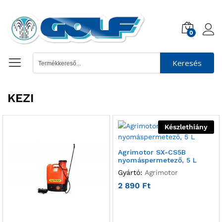
0
Keresés
KEZI
Készlethiány
Agrimotor SX-CS5B
nyomáspermetező, 5 L
Gyártó:
Agrimotor
2 890
Ft