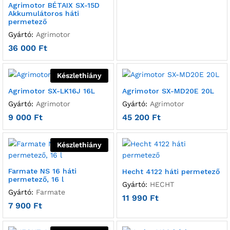
Agrimotor BÉTAIX SX-15D
Akkumulátoros háti
permetező
Gyártó:
Agrimotor
36 000
Ft
Készlethiány
Agrimotor SX-LK16J 16L
Agrimotor SX-MD20E 20L
Gyártó:
Agrimotor
Gyártó:
Agrimotor
9 000
Ft
45 200
Ft
Készlethiány
Farmate NS 16 háti
Hecht 4122 háti permetező
permetező, 16 l
Gyártó:
HECHT
Gyártó:
Farmate
11 990
Ft
7 900
Ft