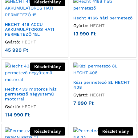
Készlethiány
Hecht 4166 háti permetező
HECHT 416 ACCU
Gyártó:
HECHT
AKKUMULÁTOROS HÁTI
13 990
Ft
PERMETEZŐ 15L
Gyártó:
HECHT
45 990
Ft
Készlethiány
Kézi permetező 8L HECHT
408
Hecht 433 motoros háti
permetező négyütemű
Gyártó:
HECHT
motorral
7 990
Ft
Gyártó:
HECHT
114 990
Ft
Készlethiány
Készlethiány