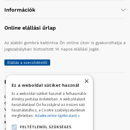
Információk
Online elállási űrlap
Az alábbi gombra kattintva Ön online úton is gyakorolhatja a
jogszabályban biztosított 14 napos elállási jogát.
Elállás a szerződéstől
×
Elérhetőség
Ez a weboldal sütiket használ
Ez a weboldal sütiket használ a felhasználói
Üzletünk címe:
Szolnok, Vércse út 17.
élmény javítása érdekében. A weboldalunk
Golf Center Áruház:
06 (56) 423-324
használatával Ön hozzájárul az összes süti
VÁR-Kert Áruház:
06 (56) 429-771
használatához, a Cookie szabályzatunknak
megfelelően.
Adatkezelési tájékoztató »
Iroda:
06 (56) 421-857
Megrendelés, termék információ:
FELTÉTLENÜL SZÜKSÉGES
+36 (70) 938-3356