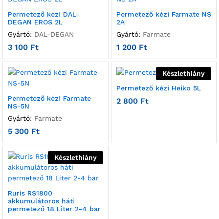
Permetező kézi DAL-
Permetező kézi Farmate NS
DEGAN EROS 2L
2A
Gyártó:
DAL-DEGAN
Gyártó:
Farmate
3 100
Ft
1 200
Ft
Készlethiány
Permetező kézi Heiko 5L
Permetező kézi Farmate
2 800
Ft
NS-5N
Gyártó:
Farmate
5 300
Ft
Készlethiány
Ruris RS1800
akkumulátoros háti
permetező 18 Liter 2-4 bar