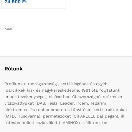
24 900
Ft
kezi
Rólunk
Profilunk a mezőgazdasági, kerti kisgépek és egyéb
iparcikkek kis- és nagykereskedelme. 1991 óta folytatunk
importtevékenységet, elsősorban Olaszországból származó
vízszivattyúkat (DAB, Tesla, Leader, Ircem, Tellarini)
elektromos -és robbanómotoros fűnyírókat kerti traktorokat
(MTD, Husqvarna), permetezőket (CIFARELLI, Dal Degan), ill.
fűtéstechnikai eszközöket (LAMINOX) szállítunk be.