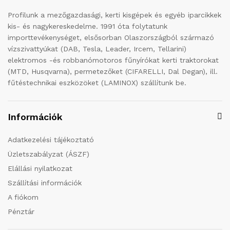
Profilunk a mezőgazdasági, kerti kisgépek és egyéb iparcikkek
kis- és nagykereskedelme. 1991 óta folytatunk
importtevékenységet, elsősorban Olaszországból származó
vízszivattyúkat (DAB, Tesla, Leader, Ircem, Tellarini)
elektromos -és robbanómotoros fűnyírókat kerti traktorokat
(MTD, Husqvarna), permetezőket (CIFARELLI, Dal Degan), ill.
fűtéstechnikai eszközöket (LAMINOX) szállítunk be.
Információk
Adatkezelési tájékoztató
Üzletszabályzat (ÁSZF)
Elállási nyilatkozat
Szállítási információk
A fiókom
Pénztár