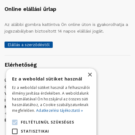
Online elállási űrlap
Az alábbi gombra kattintva Ön online úton is gyakorolhatja a
jogszabályban biztosított 14 napos elállási jogát.
Elállás a szerződéstől
Elérhetőség
×
Ez a weboldal sütiket használ
Üzletünk címe:
Szolnok, Vércse út 17.
Golf Center Áruház:
06 (56) 423-324
Ez a weboldal sütiket használ a felhasználói
élmény javítása érdekében. A weboldalunk
VÁR-Kert Áruház:
06 (56) 429-771
használatával Ön hozzájárul az összes süti
Iroda:
06 (56) 421-857
használatához, a Cookie szabályzatunknak
Megrendelés, termék információ:
megfelelően.
Adatkezelési tájékoztató »
+36 (70) 938-3356
E-mail:
golfaruhaz@gmail.com
FELTÉTLENÜL SZÜKSÉGES
STATISZTIKAI