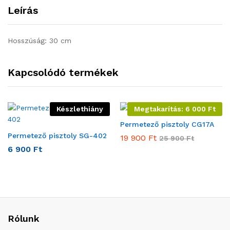
Leírás
Hosszúság: 30 cm
Kapcsolódó termékek
Készlethiány
Megtakarítás:
6 000
Ft
Permetező pisztoly CG17A
Permetező pisztoly SG-402
19 900
Ft
25 900
Ft
6 900
Ft
Rólunk