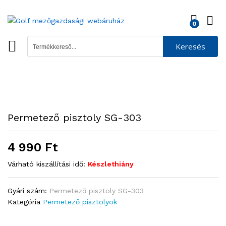
0
Keresés
Permetező pisztoly SG-303
4 990
Ft
Várható kiszállítási idő:
Készlethiány
Gyári szám:
Permetező pisztoly SG-303
Kategória
Permetező pisztolyok