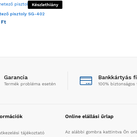
Készlethiány
ező pisztoly SG-402
0
Ft
Garancia
Bankkártyás f
Termék probléma esetén
100% biztonságos 
formációk
Online elállási űrlap
Az alábbi gombra kattintva Ön onl
tkezelési tájékoztató