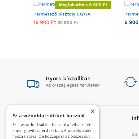
Megtakarítás:
6 000
Ft
Permetező pisztoly CG17A
Permet
19 900
Ft
6 90
25 900
Ft
Gyors kiszállítás
Az ország egész területén
×
Ez a weboldal sütiket használ
Rólunk
In
Ez a weboldal sütiket használ a felhasználói
élmény javítása érdekében. A weboldalunk
Profilunk a mezőgazdasági, kerti
Ada
használatával Ön hozzájárul az összes süti