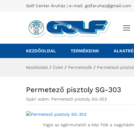
Golf Center Áruház | e-mail:
golfaruhaz@gmail.com
KEZDŐOLDAL
TERMÉKEINK
ALKATRÉ
Kezdőoldal
/
Üzlet
/
Permetezők
/
Permetező piszto
Permetező pisztoly SG-303
Gyári szám:
Permetező pisztoly SG-303
Vigye az egérmutatót a kép fölé a nagyításh