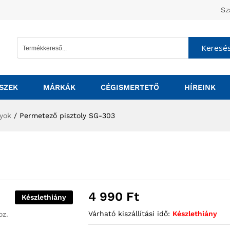
Sz
Keresé
SZEK
MÁRKÁK
CÉGISMERTETŐ
HÍREINK
lyok
/
Permetező pisztoly SG-303
4 990
Ft
Készlethiány
Várható kiszállítási idő:
Készlethiány
oz.