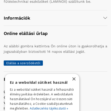
fűtéstechnikai eszközöket (LAMINOX) szállítunk be.
Információk
Online elállási űrlap
Az alábbi gombra kattintva Ön online úton is gyakorolhatja a
jogszabályban biztosított 14 napos elállási jogát.
Elállás a szerződéstől
×
Elérhetőség
Ez a weboldal sütiket használ
Ez a weboldal sütiket használ a felhasználói
Üzletünk címe:
Szolnok, Vércse út 17.
élmény javítása érdekében. A weboldalunk
Golf Center Áruház:
06 (56) 423-324
használatával Ön hozzájárul az összes süti
VÁR-Kert Áruház:
06 (56) 429-771
használatához, a Cookie szabályzatunknak
megfelelően.
Adatkezelési tájékoztató »
Iroda:
06 (56) 421-857