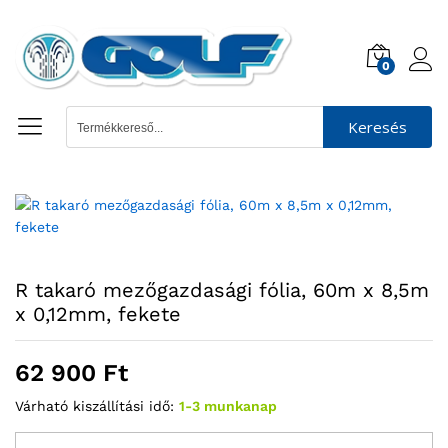
0
Keresés
R takaró mezőgazdasági fólia, 60m x 8,5m
x 0,12mm, fekete
62 900
Ft
Várható kiszállítási idő:
1-3 munkanap