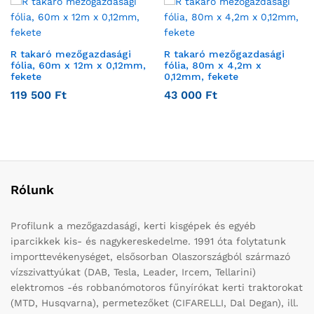
R takaró mezőgazdasági
R takaró mezőgazdasági
fólia, 60m x 12m x 0,12mm,
fólia, 80m x 4,2m x
fekete
0,12mm, fekete
119 500
Ft
43 000
Ft
Rólunk
Profilunk a mezőgazdasági, kerti kisgépek és egyéb
iparcikkek kis- és nagykereskedelme. 1991 óta folytatunk
importtevékenységet, elsősorban Olaszországból származó
vízszivattyúkat (DAB, Tesla, Leader, Ircem, Tellarini)
elektromos -és robbanómotoros fűnyírókat kerti traktorokat
(MTD, Husqvarna), permetezőket (CIFARELLI, Dal Degan), ill.