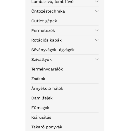
Lombszívó, lombfúvó
Öntözéstechnika
Outlet gépek
Permetezők
Rotációs kapák
Sövényvágók, ágvágók
Szivattyúk
Terménydarálók
Zsákok
Árnyékoló hálók
Damilfejek
Fűmagok
Kiárusítás
Takaró ponyvák