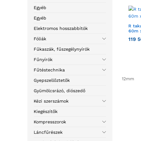
Egyéb
Egyéb
R tak
Elektromos hosszabbítók
60m x
Fóliák
119 
Fűkaszák, fűszegélynyírók
Fűnyírók
Fűtéstechnika
12mm
Gyepszellőztetők
Gyümölcsrázó, diószedő
Kézi szerszámok
Kiegészítők
Kompresszorok
Láncfűrészek