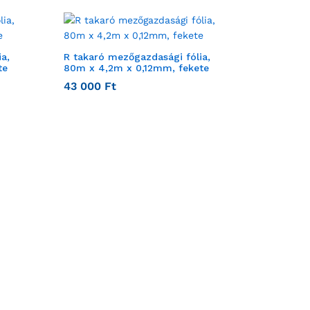
a,
R takaró mezőgazdasági fólia,
te
80m x 4,2m x 0,12mm, fekete
43 000
Ft