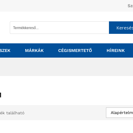
Sz
Keresé
SZEK
MÁRKÁK
CÉGISMERTETŐ
HÍREINK
M
Alapértelm
ék található