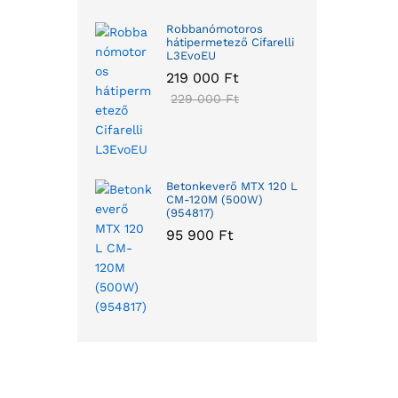
Robbanómotoros
hátipermetező Cifarelli
L3EvoEU
219 000
Ft
229 000
Ft
Betonkeverő MTX 120 L
CM-120M (500W)
(954817)
95 900
Ft