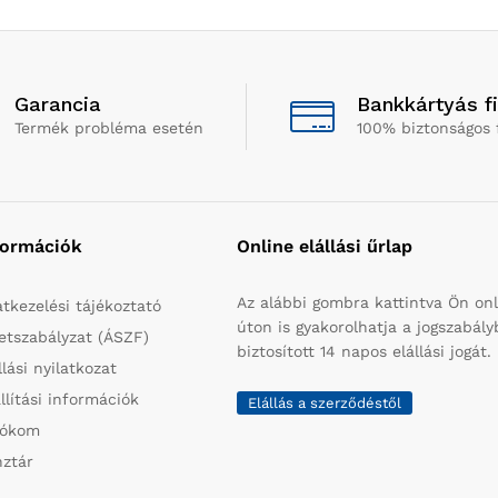
Garancia
Bankkártyás f
Termék probléma esetén
100% biztonságos 
formációk
Online elállási űrlap
Az alábbi gombra kattintva Ön onl
tkezelési tájékoztató
úton is gyakorolhatja a jogszabál
etszabályzat (ÁSZF)
biztosított 14 napos elállási jogát.
llási nyilatkozat
llítási információk
Elállás a szerződéstől
iókom
ztár