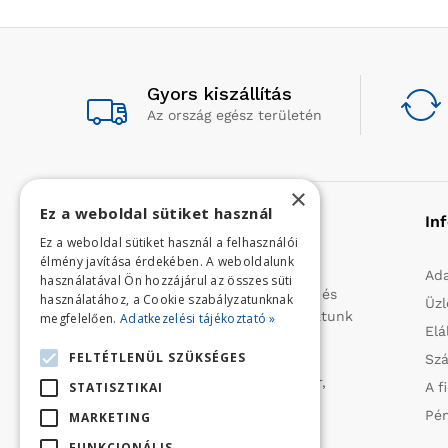
Gyors kiszállítás
Az ország egész területén
×
Ez a weboldal sütiket használ
Rólunk
In
Ez a weboldal sütiket használ a felhasználói
élmény javítása érdekében. A weboldalunk
Profilunk a mezőgazdasági, kerti
Ada
használatával Ön hozzájárul az összes süti
kisgépek és egyéb iparcikkek kis- és
használatához, a Cookie szabályzatunknak
Üzl
nagykereskedelme. 1991 óta folytatunk
megfelelően.
Adatkezelési tájékoztató »
Elá
importtevékenységet, elsősorban
FELTÉTLENÜL SZÜKSÉGES
Szá
Olaszországból származó
vízszivattyúkat (DAB, Tesla, Leader,
STATISZTIKAI
A f
Ircem, Tellarini) elektromos -és
Pén
MARKETING
robbanómotoros fűnyírókat kerti
FUNKCIONÁLIS