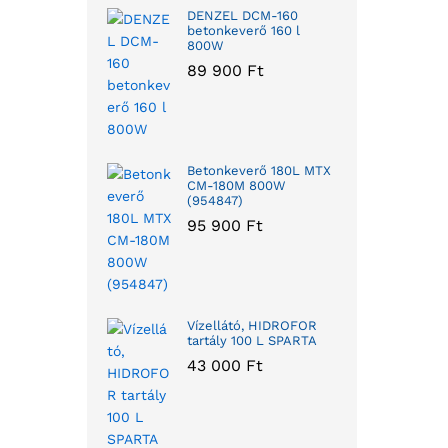
DENZEL DCM-160
betonkeverő 160 l
800W
89 900
Ft
Betonkeverő 180L MTX
CM-180M 800W
(954847)
95 900
Ft
Vízellátó, HIDROFOR
tartály 100 L SPARTA
43 000
Ft