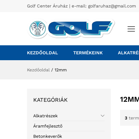
Golf Center Áruház | e-mail:
golfaruhaz@gmail.com
KEZDŐOLDAL
TERMÉKEINK
ALKATRÉ
Kezdőoldal
/
12mm
12M
KATEGÓRIÁK
Alkatrészek
3
term
Áramfejlesztő
Betonkeverők