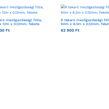
aró mezőgazdasági fólia,
R takaró mezőgazdasági fóli
 12m x 0,12mm, fekete
60m x 8,5m x 0,12mm, feke
500
Ft
62 900
Ft