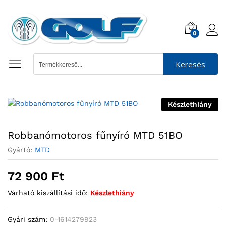
0
Keresés
Készlethiány
Robbanómotoros fűnyíró MTD 51BO
Gyártó:
MTD
72 900
Ft
Várható kiszállítási idő:
Készlethiány
Gyári szám:
0-1614279923