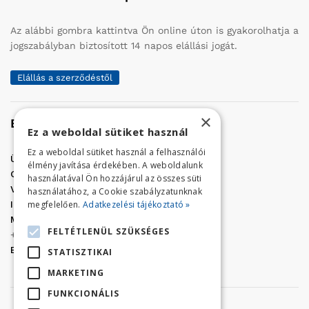
Az alábbi gombra kattintva Ön online úton is gyakorolhatja a
jogszabályban biztosított 14 napos elállási jogát.
Elállás a szerződéstől
×
Elérhetőség
Ez a weboldal sütiket használ
Ez a weboldal sütiket használ a felhasználói
Üzletünk címe:
Szolnok, Vércse út 17.
élmény javítása érdekében. A weboldalunk
Golf Center Áruház:
06 (56) 423-324
használatával Ön hozzájárul az összes süti
VÁR-Kert Áruház:
06 (56) 429-771
használatához, a Cookie szabályzatunknak
megfelelően.
Adatkezelési tájékoztató »
Iroda:
06 (56) 421-857
Megrendelés, termék információ:
FELTÉTLENÜL SZÜKSÉGES
+36 (70) 938-3356
E-mail:
golfaruhaz@gmail.com
STATISZTIKAI
MARKETING
FUNKCIONÁLIS