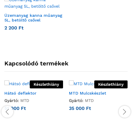
Üzemanyag kanna műanyag
5L, betöltő csővel
2 200
Ft
Kapcsolódó termékek
Készlethiány
Készlethiány
Hátsó deflektor
MTD Mulcskészlet
Gyártó:
MTD
Gyártó:
MTD
51 000
Ft
35 000
Ft