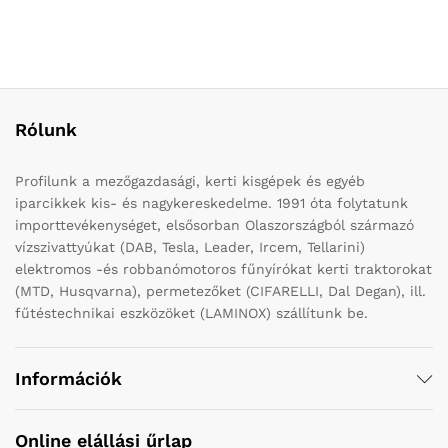
Rólunk
Profilunk a mezőgazdasági, kerti kisgépek és egyéb
iparcikkek kis- és nagykereskedelme. 1991 óta folytatunk
importtevékenységet, elsősorban Olaszországból származó
vízszivattyúkat (DAB, Tesla, Leader, Ircem, Tellarini)
elektromos -és robbanómotoros fűnyírókat kerti traktorokat
(MTD, Husqvarna), permetezőket (CIFARELLI, Dal Degan), ill.
fűtéstechnikai eszközöket (LAMINOX) szállítunk be.
Információk
Online elállási űrlap