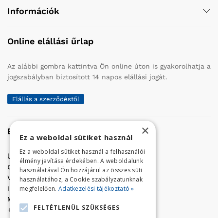
Információk
Online elállási űrlap
Az alábbi gombra kattintva Ön online úton is gyakorolhatja a
jogszabályban biztosított 14 napos elállási jogát.
Elállás a szerződéstől
×
Elérhetőség
Ez a weboldal sütiket használ
Ez a weboldal sütiket használ a felhasználói
Üzletünk címe:
Szolnok, Vércse út 17.
élmény javítása érdekében. A weboldalunk
Golf Center Áruház:
06 (56) 423-324
használatával Ön hozzájárul az összes süti
VÁR-Kert Áruház:
06 (56) 429-771
használatához, a Cookie szabályzatunknak
megfelelően.
Adatkezelési tájékoztató »
Iroda:
06 (56) 421-857
Megrendelés, termék információ:
FELTÉTLENÜL SZÜKSÉGES
+36 (70) 938-3356