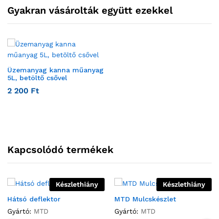
Gyakran vásárolták együtt ezekkel
Üzemanyag kanna műanyag
5L, betöltő csővel
2 200
Ft
Kapcsolódó termékek
Készlethiány
Készlethiány
Hátsó deflektor
MTD Mulcskészlet
Gyártó:
MTD
Gyártó:
MTD