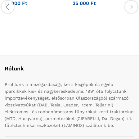
51 000
Ft
35 000
Ft
Rólunk
Profilunk a mezőgazdasági, kerti kisgépek és egyéb
iparcikkek kis- és nagykereskedelme. 1991 óta folytatunk
importtevékenységet, elsősorban Olaszországból származó
vízszivattyúkat (DAB, Tesla, Leader, Ircem, Tellarini)
elektromos -és robbanómotoros fűnyírókat kerti traktorokat
(MTD, Husqvarna), permetezőket (CIFARELLI, Dal Degan), ill.
fűtéstechnikai eszközöket (LAMINOX) szállítunk be.