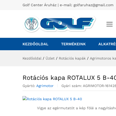
Golf Center Áruház | e-mail:
golfaruhaz@gmail.com
KEZDŐOLDAL
TERMÉKEINK
ALKATRÉ
Kezdőoldal
/
Üzlet
/
Rotációs kapák
/
Agrimotoros k
Rotációs kapa ROTALUX 5 B-4
Gyártó:
Agrimotor
Gyári szám:
AGRIMOTOR-161428
Vigye az egérmutatót a kép fölé a nagyításh