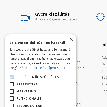
Gyors kiszállítás
Az ország egész területén
×
Ez a weboldal sütiket használ
Rólunk
In
Ez a weboldal sütiket használ a felhasználói
élmény javítása érdekében. A weboldalunk
Profilunk a mezőgazdasági, kerti
Ada
használatával Ön hozzájárul az összes süti
kisgépek és egyéb iparcikkek kis- és
használatához, a Cookie szabályzatunknak
Üzl
nagykereskedelme. 1991 óta folytatunk
megfelelően.
Adatkezelési tájékoztató »
Elá
importtevékenységet, elsősorban
FELTÉTLENÜL SZÜKSÉGES
Szá
Olaszországból származó
vízszivattyúkat (DAB, Tesla, Leader,
STATISZTIKAI
A f
Ircem, Tellarini) elektromos -és
Pén
MARKETING
robbanómotoros fűnyírókat kerti
FUNKCIONÁLIS
traktorokat (MTD, Husqvarna),
permetezőket (CIFARELLI, Dal Degan),
BESOROLATLAN