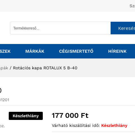
Sz
Keresé
SZEK
MÁRKÁK
CÉGISMERTETŐ
HÍREINK
apák
/
Rotációs kapa ROTALUX 5 B-40
0
1201
177 000
Ft
Készlethiány
Várható kiszállítási idő:
Készlethiány
oz.