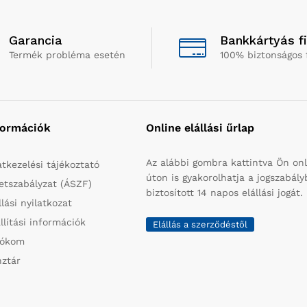
Garancia
Bankkártyás f
Termék probléma esetén
100% biztonságos 
formációk
Online elállási űrlap
Az alábbi gombra kattintva Ön onl
tkezelési tájékoztató
úton is gyakorolhatja a jogszabál
etszabályzat (ÁSZF)
biztosított 14 napos elállási jogát.
llási nyilatkozat
llítási információk
Elállás a szerződéstől
iókom
ztár