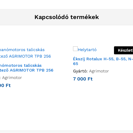
Kapcsolódó termékek
Készlet
Ékszíj Rotalux H-55, B-55, N
65
ómotoros talicskás
tező AGRIMOTOR TPB 256
Gyártó:
Agrimotor
:
Agrimotor
7 000
Ft
990
Ft