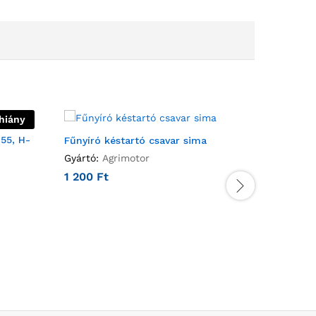
hiány
-55, H-
Fűnyíró késtartó csavar sima
Agrimoto
Gyártó:
Agrimotor
Gyártó:
A
1 200
Ft
9 000
F