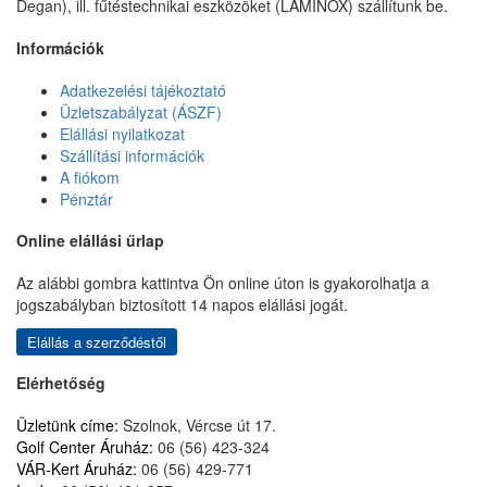
Degan), ill. fűtéstechnikai eszközöket (LAMINOX) szállítunk be.
Információk
Adatkezelési tájékoztató
Üzletszabályzat (ÁSZF)
Elállási nyilatkozat
Szállítási információk
A fiókom
Pénztár
Online elállási űrlap
Az alábbi gombra kattintva Ön online úton is gyakorolhatja a
jogszabályban biztosított 14 napos elállási jogát.
Elállás a szerződéstől
Elérhetőség
Üzletünk címe:
Szolnok, Vércse út 17.
Golf Center Áruház:
06 (56) 423-324
VÁR-Kert Áruház:
06 (56) 429-771