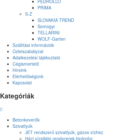
PEDROLLO
PRIMA
S-Z
SLOVAKIA TREND
Somogyi
TELLARINI
WOLF-Garten
Szállítási információk
Üzletszabályzat
Adatkezelési tájékoztató
Cégismertető
Híreink
Elérhetőségünk
Kapcsolat
Kategóriák
Betonkeverők
Szivattyúk
JET rendszerű szivattyúk, gázos vízhez
Házi vízellátó rendszerek,hirdrofor