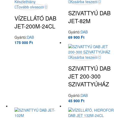
Készlethiány
Kosárba teszem
Tovább olvasom
SZIVATTYÚ DAB
VÍZELLÁTÓ DAB
JET-82M
JET-200M-24CL
Gyártó:
DAB
Gyártó:
DAB
69 900
Ft
175 000
Ft
Kosárba teszem
SZIVATTYÚ DAB
JET 200-300
SZIVATTYÚHÁZ
Gyártó:
DAB
45 900
Ft