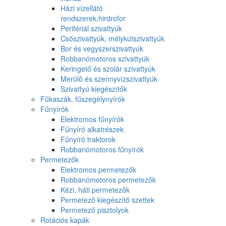
Házi vízellátó
rendszerek,hirdrofor
Perifériál szivattyúk
Csőszivattyúk, mélykútszivattyúk
Bor és vegyszerszivattyúk
Robbanómotoros szivattyúk
Keringető és szolár szivattyúk
Merülő és szennyvízszivattyúk
Szivattyú kiegészítők
Fűkaszák, fűszegélynyírók
Fűnyírók
Elektromos fűnyírók
Fűnyíró alkatrészek
Fűnyíró traktorok
Robbanómotoros fűnyírók
Permetezők
Elektromos permetezők
Robbanómotoros permetezők
Kézi, háti permetezők
Permetező kiegészítő szettek
Permetező pisztolyok
Rotációs kapák