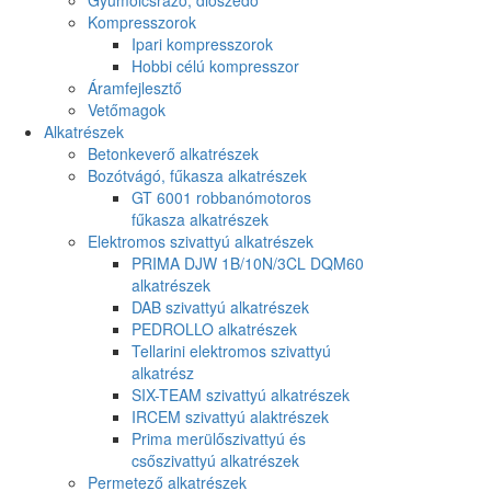
Kompresszorok
Ipari kompresszorok
Hobbi célú kompresszor
Áramfejlesztő
Vetőmagok
Alkatrészek
Betonkeverő alkatrészek
Bozótvágó, fűkasza alkatrészek
GT 6001 robbanómotoros
fűkasza alkatrészek
Elektromos szivattyú alkatrészek
PRIMA DJW 1B/10N/3CL DQM60
alkatrészek
DAB szivattyú alkatrészek
PEDROLLO alkatrészek
Tellarini elektromos szivattyú
alkatrész
SIX-TEAM szivattyú alkatrészek
IRCEM szivattyú alaktrészek
Prima merülőszivattyú és
csőszivattyú alkatrészek
Permetező alkatrészek