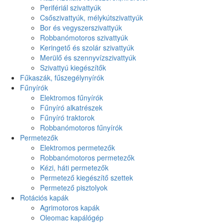
Perifériál szivattyúk
Csőszivattyúk, mélykútszivattyúk
Bor és vegyszerszivattyúk
Robbanómotoros szivattyúk
Keringető és szolár szivattyúk
Merülő és szennyvízszivattyúk
Szivattyú kiegészítők
Fűkaszák, fűszegélynyírók
Fűnyírók
Elektromos fűnyírók
Fűnyíró alkatrészek
Fűnyíró traktorok
Robbanómotoros fűnyírók
Permetezők
Elektromos permetezők
Robbanómotoros permetezők
Kézi, háti permetezők
Permetező kiegészítő szettek
Permetező pisztolyok
Rotációs kapák
Agrimotoros kapák
Oleomac kapálógép