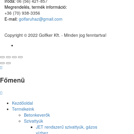
Iroda:
06 (56) 421-857
Megrendelés, termék információ:
+36 (70) 938-3356
E-mail:
golfaruhaz@gmail.com
Copyright © 2022 Golfker Kft. - Minden jog fenntartva!
Főmenü
Kezdőoldal
Termékeink
Betonkeverők
Szivattyúk
JET rendszerű szivattyúk, gázos
vízhez