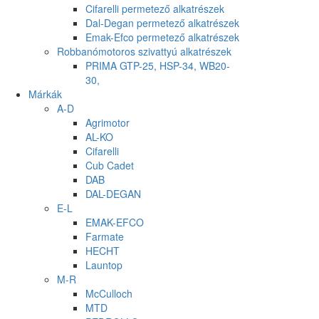
Cifarelli permetező alkatrészek
Dal-Degan permetező alkatrészek
Emak-Efco permetező alkatrészek
Robbanómotoros szivattyú alkatrészek
PRIMA GTP-25, HSP-34, WB20-
30,
Márkák
A-D
Agrimotor
AL-KO
Cifarelli
Cub Cadet
DAB
DAL-DEGAN
E-L
EMAK-EFCO
Farmate
HECHT
Launtop
M-R
McCulloch
MTD