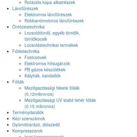
Rotációs kapa alkatrészek
Láncfűrészek
Elektromos láncfűrészek
Robbanómotoros láncfűrészek
Öntözéstechnika
Locsolótömlő, egyéb tömlők,
tömlőkocsik
Locsolástechnikai termékek
Fűtéstechnika
Füstcsövek
Elektromos hősugárzók
PB gázos készülékek
Kályhák, kandallók
Fóliák
Mezőgazdasági fekete fóliák
(0,12mikronos)
Mezőgazdasági UV stabil fehér fóliák
(0,15 mikronos)
Terménydarálók
Kézi szerszámok
Gyümölcsrázó, diószedő
Kompresszorok
Ipari kompresszorok