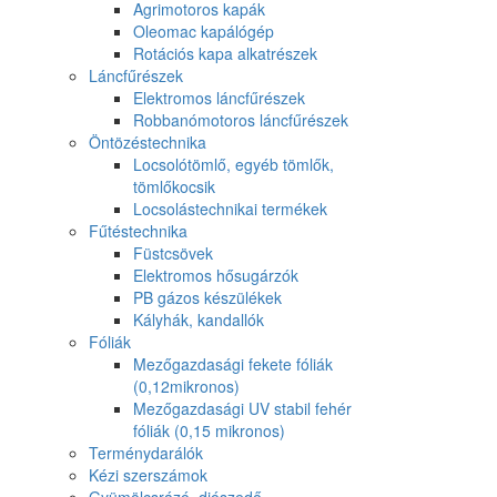
Agrimotoros kapák
Oleomac kapálógép
Rotációs kapa alkatrészek
Láncfűrészek
Elektromos láncfűrészek
Robbanómotoros láncfűrészek
Öntözéstechnika
Locsolótömlő, egyéb tömlők,
tömlőkocsik
Locsolástechnikai termékek
Fűtéstechnika
Füstcsövek
Elektromos hősugárzók
PB gázos készülékek
Kályhák, kandallók
Fóliák
Mezőgazdasági fekete fóliák
(0,12mikronos)
Mezőgazdasági UV stabil fehér
fóliák (0,15 mikronos)
Terménydarálók
Kézi szerszámok
Gyümölcsrázó, diószedő