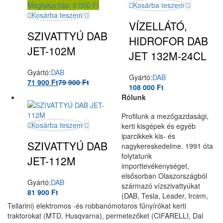
Megtakarítás:
8 000
Ft
Kosárba teszem
Kosárba teszem
VÍZELLÁTÓ,
SZIVATTYÚ DAB
HIDROFOR DAB
JET-102M
JET 132M-24CL
Gyártó:
DAB
Gyártó:
DAB
71 900
Ft
79 900
Ft
108 000
Ft
Rólunk
Profilunk a mezőgazdasági,
Kosárba teszem
kerti kisgépek és egyéb
iparcikkek kis- és
SZIVATTYÚ DAB
nagykereskedelme. 1991 óta
folytatunk
JET-112M
importtevékenységet,
elsősorban Olaszországból
Gyártó:
DAB
származó vízszivattyúkat
81 900
Ft
(DAB, Tesla, Leader, Ircem,
Tellarini) elektromos -és robbanómotoros fűnyírókat kerti
traktorokat (MTD, Husqvarna), permetezőket (CIFARELLI, Dal