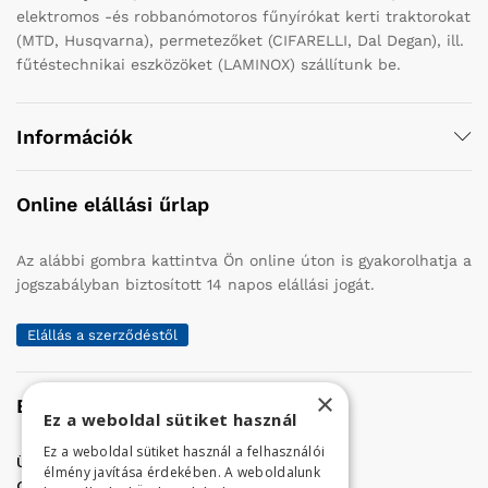
elektromos -és robbanómotoros fűnyírókat kerti traktorokat
(MTD, Husqvarna), permetezőket (CIFARELLI, Dal Degan), ill.
fűtéstechnikai eszközöket (LAMINOX) szállítunk be.
Információk
Online elállási űrlap
Az alábbi gombra kattintva Ön online úton is gyakorolhatja a
jogszabályban biztosított 14 napos elállási jogát.
Elállás a szerződéstől
×
Elérhetőség
Ez a weboldal sütiket használ
Ez a weboldal sütiket használ a felhasználói
Üzletünk címe:
Szolnok, Vércse út 17.
élmény javítása érdekében. A weboldalunk
Golf Center Áruház:
06 (56) 423-324