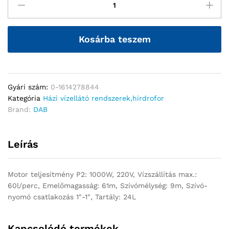
Kosárba teszem
Gyári szám:
0-1614278844
Kategória
Házi vízellátó rendszerek,hirdrofor
Brand:
DAB
Leírás
Motor teljesítmény P2: 1000W, 220V, Vízszállítás max.:
60l/perc, Emelőmagasság: 61m, Szívómélység: 9m, Szívó-
nyomó csatlakozás 1″-1″, Tartály: 24L
Kapcsolódó termékek