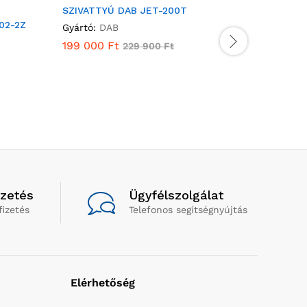
SZIVATTYÚ DAB JET-200T
SZIVATT
02-2Z
Gyártó:
DAB
Gyártó:
D
199 000
Ft
81 900
229 900
Ft
izetés
Ügyfélszolgálat
fizetés
Telefonos segítségnyújtás
Elérhetőség