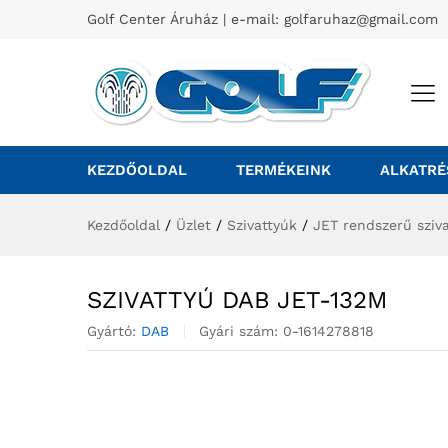
Golf Center Áruház | e-mail:
golfaruhaz@gmail.com
KEZDŐOLDAL
TERMÉKEINK
ALKATRÉ
Kezdőoldal
/
Üzlet
/
Szivattyúk
/
JET rendszerű sziva
SZIVATTYÚ DAB JET-132M
Gyártó:
DAB
Gyári szám:
0-1614278818