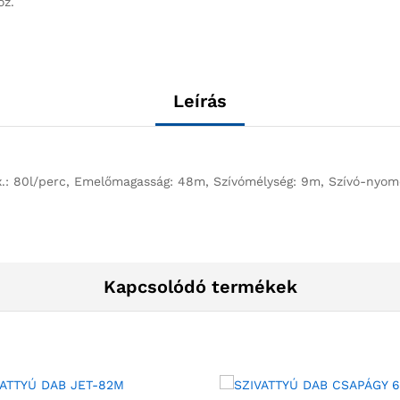
oz.
Leírás
x.: 80l/perc, Emelőmagasság: 48m, Szívómélység: 9m, Szívó-nyomó
Kapcsolódó termékek