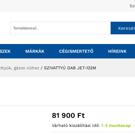
Sz
Keresé
SZEK
MÁRKÁK
CÉGISMERTETŐ
HÍREINK
ttyúk, gázos vízhez
/
SZIVATTYÚ DAB JET-132M
81 900
Ft
Várható kiszállítási idő:
1-3 munkanap