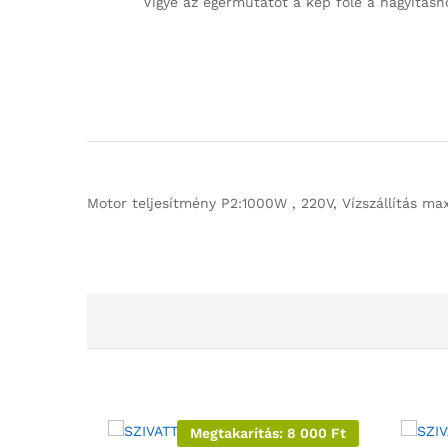
Vigye az egérmutatót a kép fölé a nagyításh
Motor teljesítmény P2:1000W , 220V, Vízszállítás ma
Megtakarítás:
8 000
Ft