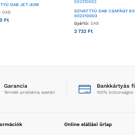
TTYÚ DAB JET-82M
SZIVATTYÚ DAB CSAPÁGY 63
:
DAB
002310003
00
Ft
Gyártó:
DAB
2 732
Ft
Garancia
Bankkártyás f
Termék probléma esetén
100% biztonságos 
formációk
Online elállási űrlap