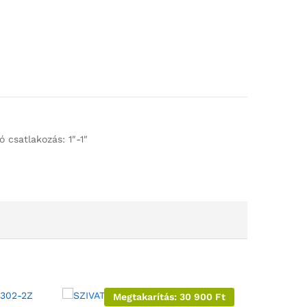
 csatlakozás: 1″-1″
Megtakarítás:
30 900
Ft