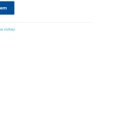
zem
os vízhez