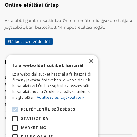
Online elállási űrlap
Az alábbi gombra kattintva Ön online úton is gyakorolhatja a
jogszabályban biztosított 14 napos elállási jogát.
Elállás a szerződéstől
×
Elérhetőség
Ez a weboldal sütiket használ
Ez a weboldal sütiket használ a felhasználói
Üzletünk címe:
Szolnok, Vércse út 17.
élmény javítása érdekében. A weboldalunk
Golf Center Áruház:
06 (56) 423-324
használatával Ön hozzájárul az összes süti
VÁR-Kert Áruház:
06 (56) 429-771
használatához, a Cookie szabályzatunknak
megfelelően.
Adatkezelési tájékoztató »
Iroda:
06 (56) 421-857
Megrendelés, termék információ:
FELTÉTLENÜL SZÜKSÉGES
+36 (70) 938-3356
E-mail:
golfaruhaz@gmail.com
STATISZTIKAI
MARKETING
FUNKCIONÁLIS