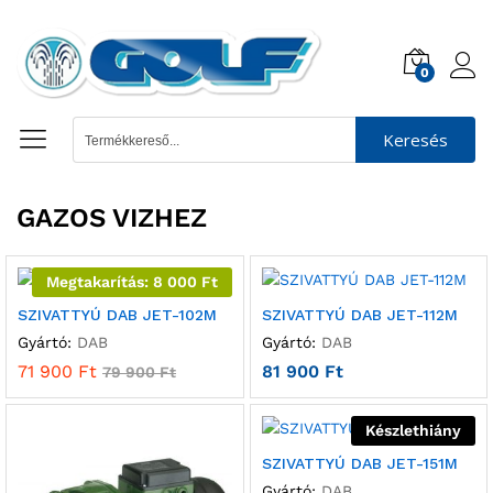
0
Keresés
GAZOS VIZHEZ
Megtakarítás:
8 000
Ft
SZIVATTYÚ DAB JET-102M
SZIVATTYÚ DAB JET-112M
Gyártó:
DAB
Gyártó:
DAB
71 900
Ft
81 900
Ft
79 900
Ft
Készlethiány
SZIVATTYÚ DAB JET-151M
Gyártó:
DAB