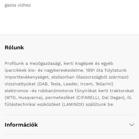
gazos vizhez
Rólunk
Profilunk a mezőgazdasági, kerti kisgépek és egyéb
iparcikkek kis- és nagykereskedelme. 1991 óta folytatunk
importtevékenységet, elsősorban Olaszországból származó
vízszivattyúkat (DAB, Tesla, Leader, Ircem, Tellarini)
elektromos -és robbanómotoros fűnyírókat kerti traktorokat
(MTD, Husqvarna), permetezőket (CIFARELLI, Dal Degan), ill.
fűtéstechnikai eszközöket (LAMINOX) szállítunk be.
Információk