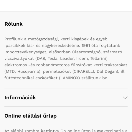
Rólunk
Profilunk a mezőgazdasági, kerti kisgépek és egyéb
iparcikkek kis- és nagykereskedelme. 1991 óta folytatunk
importtevékenységet, elsősorban Olaszországból származó
vízszivattyúkat (DAB, Tesla, Leader, Ircem, Tellarini)
elektromos -és robbanómotoros fűnyírókat kerti traktorokat
(MTD, Husqvarna), permetezőket (CIFARELLI, Dal Degan), ill.
fűtéstechnikai eszközöket (LAMINOX) szállítunk be.
Információk
Online elállási űrlap
Az alábbi gombra kattintva Ön online úton is gyakorolhatja a