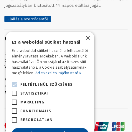
jogszabályban biztosított 14 napos elállási jogát.
Elállás a szerződéstől
×
Elérhetőség
Ez a weboldal sütiket használ
Ez a weboldal sütiket használ a felhasználói
Üzletünk címe:
Szolnok, Vércse út 17.
élmény javítása érdekében. A weboldalunk
Golf Center Áruház:
06 (56) 423-324
használatával Ön hozzájárul az összes süti
VÁR-Kert Áruház:
06 (56) 429-771
használatához, a Cookie szabályzatunknak
megfelelően.
Adatkezelési tájékoztató »
Iroda:
06 (56) 421-857
Megrendelés, termék információ:
FELTÉTLENÜL SZÜKSÉGES
+36 (70) 938-3356
E-mail:
golfaruhaz@gmail.com
STATISZTIKAI
MARKETING
FUNKCIONÁLIS
BESOROLATLAN