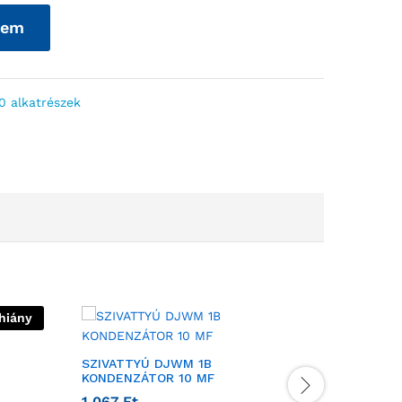
zem
 alkatrészek
hiány
SZIVATTYÚ DJWM 1B
MERÜLŐS
KONDENZÁTOR 10 MF
TENGELY
1 067
Ft
2 629
F