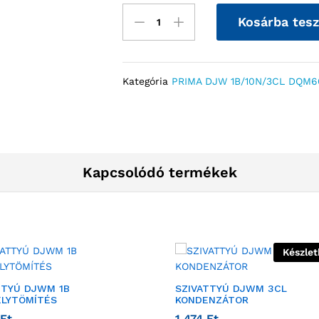
Kosárba tes
Kategória
PRIMA DJW 1B/10N/3CL DQM60
Kapcsolódó termékek
Készlet
TTYÚ DJWM 1B
SZIVATTYÚ DJWM 3CL
LYTÖMÍTÉS
KONDENZÁTOR
Ft
1 474
Ft