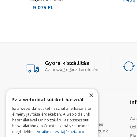
9 075
Ft
Gyors kiszállítás
Az ország egész területén
×
Ez a weboldal sütiket használ
Rólunk
In
Ez a weboldal sütiket használ a felhasználói
élmény javítása érdekében. A weboldalunk
Profilunk a mezőgazdasági, kerti
Ada
használatával Ön hozzájárul az összes süti
kisgépek és egyéb iparcikkek kis- és
használatához, a Cookie szabályzatunknak
Üzl
nagykereskedelme. 1991 óta folytatunk
megfelelően.
Adatkezelési tájékoztató »
Elá