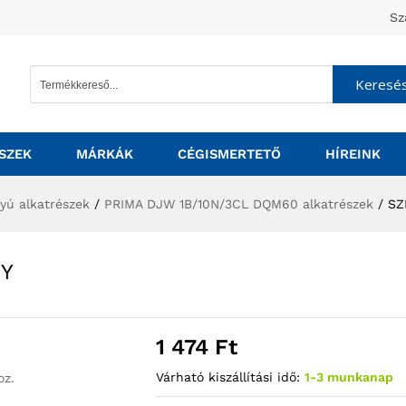
Sz
Keresé
SZEK
MÁRKÁK
CÉGISMERTETŐ
HÍREINK
tyú alkatrészek
/
PRIMA DJW 1B/10N/3CL DQM60 alkatrészek
/
SZ
GY
1 474
Ft
Várható kiszállítási idő:
1-3 munkanap
oz.