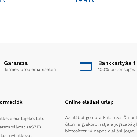
Garancia
Bankkártyás f
Termék probléma esetén
100% biztonságos 
formációk
Online elállási űrlap
Az alábbi gombra kattintva Ön onl
tkezelési tájékoztató
úton is gyakorolhatja a jogszabál
etszabályzat (ÁSZF)
biztosított 14 napos elállási jogát.
llási nyilatkozat