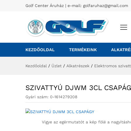
Golf Center Áruház | e-mail:
golfaruhaz@gmail.com
KEZDŐOLDAL
TERMÉKEINK
ALKATRÉ
Kezdőoldal
/
Üzlet
/
Alkatrészek
/
Elektromos szivat
SZIVATTYÚ DJWM 3CL CSAPÁ
Gyári szám:
0-1614279208
Vigye az egérmutatót a kép fölé a nagyításh