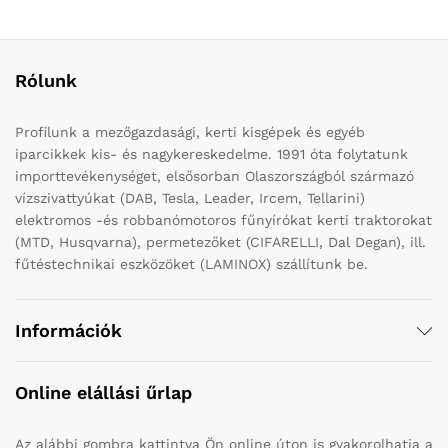
Rólunk
Profilunk a mezőgazdasági, kerti kisgépek és egyéb
iparcikkek kis- és nagykereskedelme. 1991 óta folytatunk
importtevékenységet, elsősorban Olaszországból származó
vízszivattyúkat (DAB, Tesla, Leader, Ircem, Tellarini)
elektromos -és robbanómotoros fűnyírókat kerti traktorokat
(MTD, Husqvarna), permetezőket (CIFARELLI, Dal Degan), ill.
fűtéstechnikai eszközöket (LAMINOX) szállítunk be.
Információk
Online elállási űrlap
Az alábbi gombra kattintva Ön online úton is gyakorolhatja a