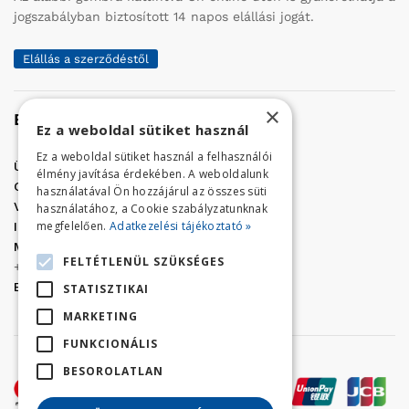
jogszabályban biztosított 14 napos elállási jogát.
Elállás a szerződéstől
×
Elérhetőség
Ez a weboldal sütiket használ
Ez a weboldal sütiket használ a felhasználói
Üzletünk címe:
Szolnok, Vércse út 17.
élmény javítása érdekében. A weboldalunk
Golf Center Áruház:
06 (56) 423-324
használatával Ön hozzájárul az összes süti
VÁR-Kert Áruház:
06 (56) 429-771
használatához, a Cookie szabályzatunknak
megfelelően.
Adatkezelési tájékoztató »
Iroda:
06 (56) 421-857
Megrendelés, termék információ:
FELTÉTLENÜL SZÜKSÉGES
+36 (70) 938-3356
E-mail:
golfaruhaz@gmail.com
STATISZTIKAI
MARKETING
FUNKCIONÁLIS
BESOROLATLAN