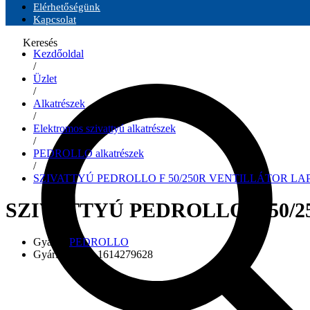
Elérhetőségünk
Kapcsolat
Keresés
Kezdőoldal
/
Üzlet
/
Alkatrészek
/
Elektromos szivattyú alkatrészek
/
PEDROLLO alkatrészek
/
SZIVATTYÚ PEDROLLO F 50/250R VENTILLÁTOR LA
SZIVATTYÚ PEDROLLO F 50/
Gyártó:
PEDROLLO
Gyári szám:
0-1614279628