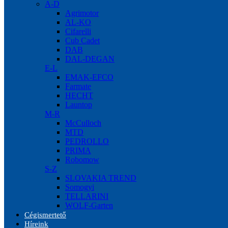
A-D
Agrimotor
AL-KO
Cifarelli
Cub Cadet
DAB
DAL-DEGAN
E-L
EMAK-EFCO
Farmate
HECHT
Launtop
M-R
McCulloch
MTD
PEDROLLO
PRIMA
Robomow
S-Z
SLOVAKIA TREND
Somogyi
TELLARINI
WOLF-Garten
Cégismertető
Híreink