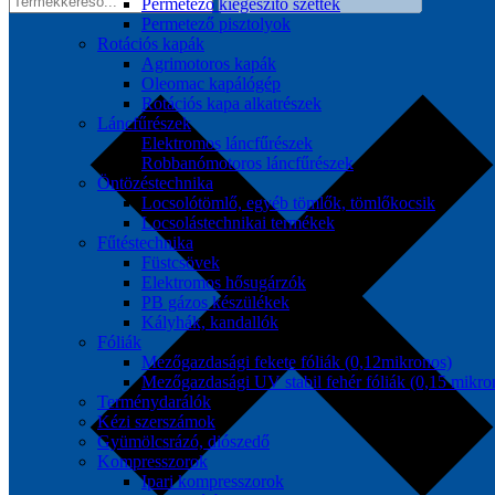
Permetező kiegészítő szettek
Permetező pisztolyok
Rotációs kapák
Agrimotoros kapák
Oleomac kapálógép
Rotációs kapa alkatrészek
Láncfűrészek
Elektromos láncfűrészek
Robbanómotoros láncfűrészek
Öntözéstechnika
Locsolótömlő, egyéb tömlők, tömlőkocsik
Locsolástechnikai termékek
Fűtéstechnika
Füstcsövek
Elektromos hősugárzók
PB gázos készülékek
Kályhák, kandallók
Fóliák
Mezőgazdasági fekete fóliák (0,12mikronos)
Mezőgazdasági UV stabil fehér fóliák (0,15 mikro
Terménydarálók
Kézi szerszámok
Gyümölcsrázó, diószedő
Kompresszorok
Ipari kompresszorok