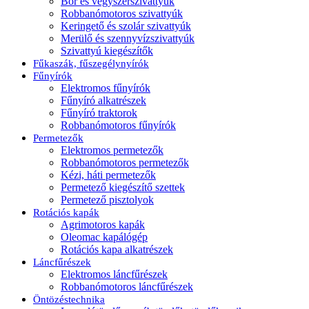
Bor és vegyszerszivattyúk
Robbanómotoros szivattyúk
Keringető és szolár szivattyúk
Merülő és szennyvízszivattyúk
Szivattyú kiegészítők
Fűkaszák, fűszegélynyírók
Fűnyírók
Elektromos fűnyírók
Fűnyíró alkatrészek
Fűnyíró traktorok
Robbanómotoros fűnyírók
Permetezők
Elektromos permetezők
Robbanómotoros permetezők
Kézi, háti permetezők
Permetező kiegészítő szettek
Permetező pisztolyok
Rotációs kapák
Agrimotoros kapák
Oleomac kapálógép
Rotációs kapa alkatrészek
Láncfűrészek
Elektromos láncfűrészek
Robbanómotoros láncfűrészek
Öntözéstechnika