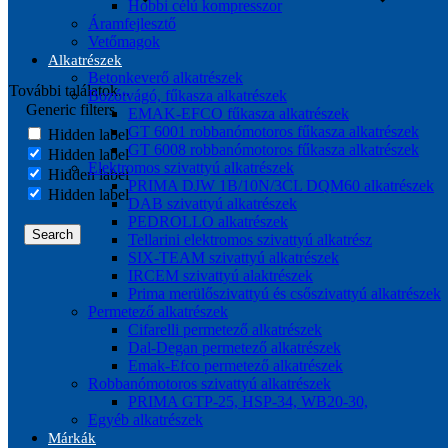
Hobbi célú kompresszor
Áramfejlesztő
Vetőmagok
Alkatrészek
Betonkeverő alkatrészek
További találatok...
Bozótvágó, fűkasza alkatrészek
Generic filters
EMAK-EFCO fűkasza alkatrészek
GT 6001 robbanómotoros fűkasza alkatrészek
Hidden label
GT 6008 robbanómotoros fűkasza alkatrészek
Hidden label
Elektromos szivattyú alkatrészek
Hidden label
PRIMA DJW 1B/10N/3CL DQM60 alkatrészek
Hidden label
DAB szivattyú alkatrészek
PEDROLLO alkatrészek
Search
Tellarini elektromos szivattyú alkatrész
SIX-TEAM szivattyú alkatrészek
IRCEM szivattyú alaktrészek
Prima merülőszivattyú és csőszivattyú alkatrészek
Permetező alkatrészek
Cifarelli permetező alkatrészek
Dal-Degan permetező alkatrészek
Emak-Efco permetező alkatrészek
Robbanómotoros szivattyú alkatrészek
PRIMA GTP-25, HSP-34, WB20-30,
Egyéb alkatrészek
Márkák