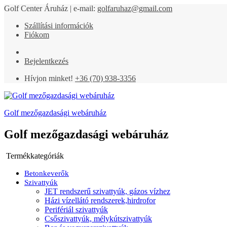
Golf Center Áruház | e-mail:
golfaruhaz@gmail.com
Szállítási információk
Fiókom
Bejelentkezés
Hívjon minket!
+36 (70) 938-3356
Golf mezőgazdasági webáruház
Golf mezőgazdasági webáruház
Termékkategóriák
Betonkeverők
Szivattyúk
JET rendszerű szivattyúk, gázos vízhez
Házi vízellátó rendszerek,hirdrofor
Perifériál szivattyúk
Csőszivattyúk, mélykútszivattyúk