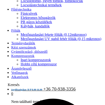
Locsolótömlő, egyéb tömlők, tömlőkocsik
Locsolástechnikai termékek
Fűtéstechnika
Füstcsövek
Elektromos hősugárzók
PB gázos készülékek
Kályhák, kandallók
Fóliák
Mezőgazdasági fekete fóliák (0,12mikronos)
Mezőgazdasági UV stabil fehér fóliák (0,15 mikronos)
Terménydarálók
Kézi szerszámok
Gyümölcsrázó, diószedő
Kompresszorok
Ipari kompresszorok
Hobbi célú kompresszor
Áramfejlesztő
Vetőmagok
Alkatrészek
Keresés
+36 70-938-3356
ügyfélszolgálat: H-P 8.00-16.00
0
Nem található termék a kosárban.