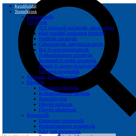
Kezdőoldal
Termékeink
Betonkeverők
Szivattyúk
JET rendszerű szivattyúk, gázos vízhez
Házi vízellátó rendszerek,hirdrofor
Perifériál szivattyúk
Csőszivattyúk, mélykútszivattyúk
Bor és vegyszerszivattyúk
Robbanómotoros szivattyúk
Keringető és szolár szivattyúk
Merülő és szennyvízszivattyúk
Szivattyú kiegészítők
Fűkaszák, fűszegélynyírók
Fűnyírók
Elektromos fűnyírók
Robbanómotoros fűnyírók
Robotfűnyírók
Fűnyíró traktorok
Fűnyíró alkatrészek
Permetezők
Elektromos permetezők
Robbanómotoros permetezők
Kézi, háti permetezők