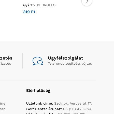
Gyártó:
PEDROLLO
Gyártó:
P
319
Ft
5 456
F
izetés
Ügyfélszolgálat
fizetés
Telefonos segítségnyújtás
Elérhetőség
ine
Üzletünk címe:
Szolnok, Vércse út 17.
yban
Golf Center Áruház:
06 (56) 423-324