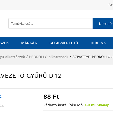
Sz
Keresé
SZEK
MÁRKÁK
CÉGISMERTETŐ
HÍREINK
tyú alkatrészek
/
PEDROLLO alkatrészek
/
SZIVATTYÚ PEDROLLO 
ZVEZETŐ GYŰRŰ D 12
88
Ft
Várható kiszállítási idő:
1-3 munkanap
oz.