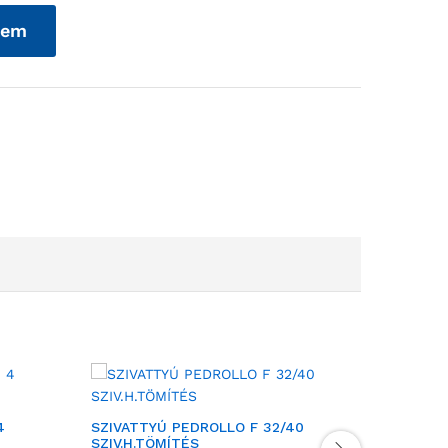
zem
4
SZIVATTYÚ PEDROLLO F 32/40
SZIVATT
SZIV.H.TÖMÍTÉS
SZIV.HÁZ