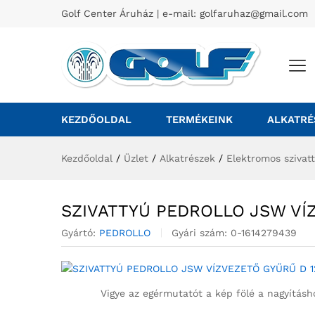
Golf Center Áruház | e-mail:
golfaruhaz@gmail.com
KEZDŐOLDAL
TERMÉKEINK
ALKATRÉ
Kezdőoldal
/
Üzlet
/
Alkatrészek
/
Elektromos szivat
SZIVATTYÚ PEDROLLO JSW VÍ
Gyártó:
PEDROLLO
Gyári szám:
0-1614279439
Vigye az egérmutatót a kép fölé a nagyításh