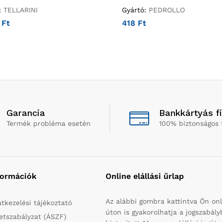
:
TELLARINI
Gyártó:
PEDROLLO
4
Ft
418
Ft
Garancia
Bankkártyás f
Termék probléma esetén
100% biztonságos 
formációk
Online elállási űrlap
Az alábbi gombra kattintva Ön onl
tkezelési tájékoztató
úton is gyakorolhatja a jogszabál
etszabályzat (ÁSZF)