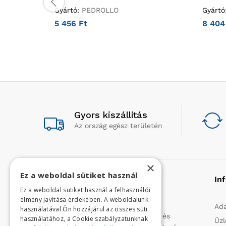
Gyártó:
PEDROLLO
Gyártó
5 456
Ft
8 40
Gyors kiszállítás
Az ország egész területén
×
Ez a weboldal sütiket használ
Rólunk
In
Ez a weboldal sütiket használ a felhasználói
élmény javítása érdekében. A weboldalunk
Profilunk a mezőgazdasági, kerti
Ada
használatával Ön hozzájárul az összes süti
kisgépek és egyéb iparcikkek kis- és
használatához, a Cookie szabályzatunknak
Üzl