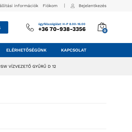
állítási információk
Fiókom
Bejelentkezés
ügyfélszolgálat: H-P 8.00-16.00
s
+36 70-938-3356
0
ELÉRHETŐSÉGÜNK
KAPCSOLAT
JSW VÍZVEZETŐ GYŰRŰ D 12