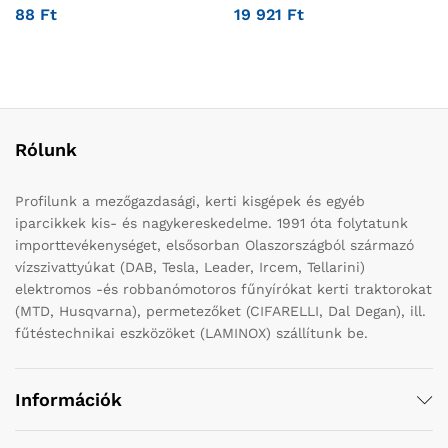
88
Ft
19 921
Ft
Rólunk
Profilunk a mezőgazdasági, kerti kisgépek és egyéb
iparcikkek kis- és nagykereskedelme. 1991 óta folytatunk
importtevékenységet, elsősorban Olaszországból származó
vízszivattyúkat (DAB, Tesla, Leader, Ircem, Tellarini)
elektromos -és robbanómotoros fűnyírókat kerti traktorokat
(MTD, Husqvarna), permetezőket (CIFARELLI, Dal Degan), ill.
fűtéstechnikai eszközöket (LAMINOX) szállítunk be.
Információk