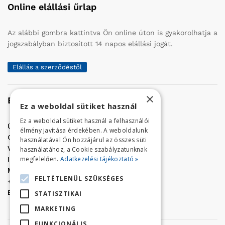
Online elállási űrlap
Az alábbi gombra kattintva Ön online úton is gyakorolhatja a
jogszabályban biztosított 14 napos elállási jogát.
Elállás a szerződéstől
×
Elérhetőség
Ez a weboldal sütiket használ
Ez a weboldal sütiket használ a felhasználói
Üzletünk címe:
Szolnok, Vércse út 17.
élmény javítása érdekében. A weboldalunk
Golf Center Áruház:
06 (56) 423-324
használatával Ön hozzájárul az összes süti
VÁR-Kert Áruház:
06 (56) 429-771
használatához, a Cookie szabályzatunknak
megfelelően.
Adatkezelési tájékoztató »
Iroda:
06 (56) 421-857
Megrendelés, termék információ:
FELTÉTLENÜL SZÜKSÉGES
+36 (70) 938-3356
E-mail:
golfaruhaz@gmail.com
STATISZTIKAI
MARKETING
FUNKCIONÁLIS