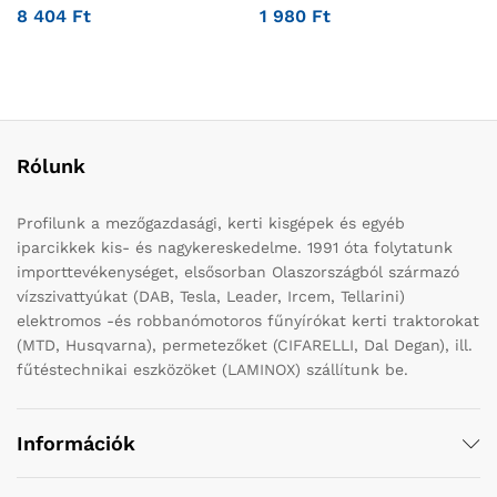
8 404
Ft
1 980
Ft
Rólunk
Profilunk a mezőgazdasági, kerti kisgépek és egyéb
iparcikkek kis- és nagykereskedelme. 1991 óta folytatunk
importtevékenységet, elsősorban Olaszországból származó
vízszivattyúkat (DAB, Tesla, Leader, Ircem, Tellarini)
elektromos -és robbanómotoros fűnyírókat kerti traktorokat
(MTD, Husqvarna), permetezőket (CIFARELLI, Dal Degan), ill.
fűtéstechnikai eszközöket (LAMINOX) szállítunk be.
Információk