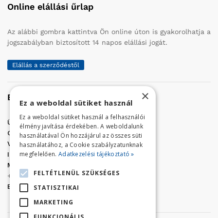
Online elállási űrlap
Az alábbi gombra kattintva Ön online úton is gyakorolhatja a
jogszabályban biztosított 14 napos elállási jogát.
Elállás a szerződéstől
×
Elérhetőség
Ez a weboldal sütiket használ
Ez a weboldal sütiket használ a felhasználói
Üzletünk címe:
Szolnok, Vércse út 17.
élmény javítása érdekében. A weboldalunk
Golf Center Áruház:
06 (56) 423-324
használatával Ön hozzájárul az összes süti
VÁR-Kert Áruház:
06 (56) 429-771
használatához, a Cookie szabályzatunknak
megfelelően.
Adatkezelési tájékoztató »
Iroda:
06 (56) 421-857
Megrendelés, termék információ:
FELTÉTLENÜL SZÜKSÉGES
+36 (70) 938-3356
E-mail:
golfaruhaz@gmail.com
STATISZTIKAI
MARKETING
FUNKCIONÁLIS