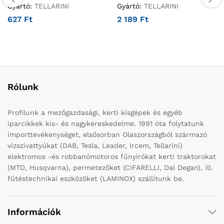
Gyártó:
TELLARINI
Gyártó:
TELLARINI
627
Ft
2 189
Ft
Rólunk
Profilunk a mezőgazdasági, kerti kisgépek és egyéb
iparcikkek kis- és nagykereskedelme. 1991 óta folytatunk
importtevékenységet, elsősorban Olaszországból származó
vízszivattyúkat (DAB, Tesla, Leader, Ircem, Tellarini)
elektromos -és robbanómotoros fűnyírókat kerti traktorokat
(MTD, Husqvarna), permetezőket (CIFARELLI, Dal Degan), ill.
fűtéstechnikai eszközöket (LAMINOX) szállítunk be.
Információk