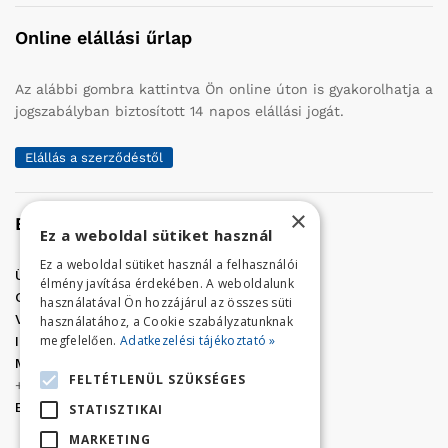
Online elállási űrlap
Az alábbi gombra kattintva Ön online úton is gyakorolhatja a
jogszabályban biztosított 14 napos elállási jogát.
Elállás a szerződéstől
×
Elérhetőség
Ez a weboldal sütiket használ
Ez a weboldal sütiket használ a felhasználói
Üzletünk címe:
Szolnok, Vércse út 17.
élmény javítása érdekében. A weboldalunk
Golf Center Áruház:
06 (56) 423-324
használatával Ön hozzájárul az összes süti
VÁR-Kert Áruház:
06 (56) 429-771
használatához, a Cookie szabályzatunknak
megfelelően.
Adatkezelési tájékoztató »
Iroda:
06 (56) 421-857
Megrendelés, termék információ:
FELTÉTLENÜL SZÜKSÉGES
+36 (70) 938-3356
E-mail:
golfaruhaz@gmail.com
STATISZTIKAI
MARKETING