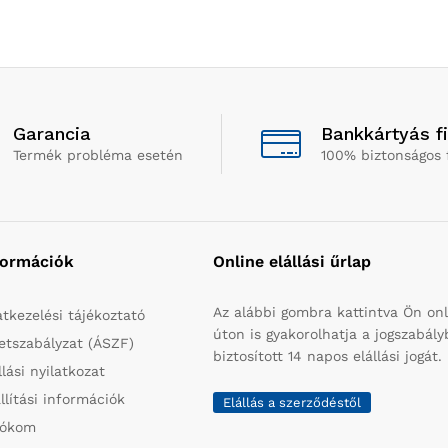
Garancia
Bankkártyás f
Termék probléma esetén
100% biztonságos 
formációk
Online elállási űrlap
Az alábbi gombra kattintva Ön onl
tkezelési tájékoztató
úton is gyakorolhatja a jogszabál
etszabályzat (ÁSZF)
biztosított 14 napos elállási jogát.
llási nyilatkozat
llítási információk
Elállás a szerződéstől
iókom