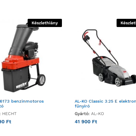
Készlethiány
Készlet
 6173 benzinmotoros
AL-KO Classic 3.25 E elektr
tó
fűnyíró
:
HECHT
Gyártó:
AL-KO
990
Ft
41 900
Ft