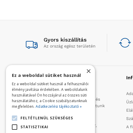
Gyors kiszállítás
Az ország egész területén
×
Ez a weboldal sütiket használ
Rólunk
In
Ez a weboldal sütiket használ a felhasználói
élmény javítása érdekében. A weboldalunk
Profilunk a mezőgazdasági, kerti
Ada
használatával Ön hozzájárul az összes süti
kisgépek és egyéb iparcikkek kis- és
használatához, a Cookie szabályzatunknak
Üzl
nagykereskedelme. 1991 óta folytatunk
megfelelően.
Adatkezelési tájékoztató »
Elá
importtevékenységet, elsősorban
FELTÉTLENÜL SZÜKSÉGES
Szá
Olaszországból származó
vízszivattyúkat (DAB, Tesla, Leader,
A f
STATISZTIKAI
Ircem, Tellarini) elektromos -és