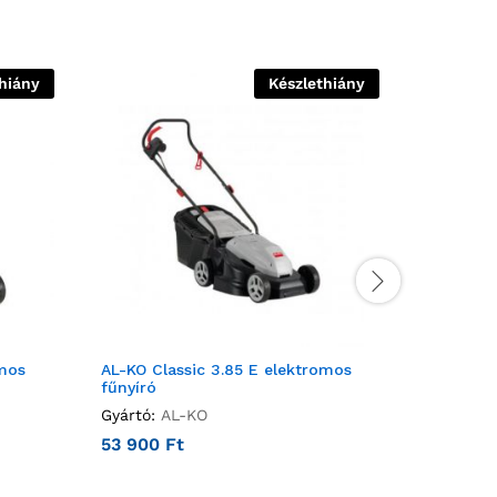
hiány
Készlethiány
omos
AL-KO Classic 3.85 E elektromos
Hecht 92
fűnyíró
Gyártó:
H
Gyártó:
AL-KO
94 990
53 900
Ft