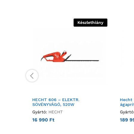
Készlethiány
HECHT 606 – ELEKTR.
Hecht
SÖVÉNYVÁGÓ, 520W
ágaprí
Gyártó:
HECHT
Gyártó
16 990
Ft
189 