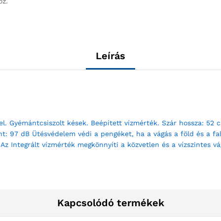
oz.
Leírás
el. Gyémántcsiszolt kések. Beépített vízmérték. Szár hossza: 52
int: 97 dB Ütésvédelem védi a pengéket, ha a vágás a föld és a f
z Integrált vízmérték megkönnyíti a közvetlen és a vízszintes vá
Kapcsolódó termékek