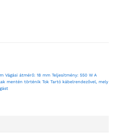
 cm Vágási átmérő: 18 mm Teljesítmény: 550 W A
alak mentén történik Tok Tartó kábelrendezővel, mely
gást