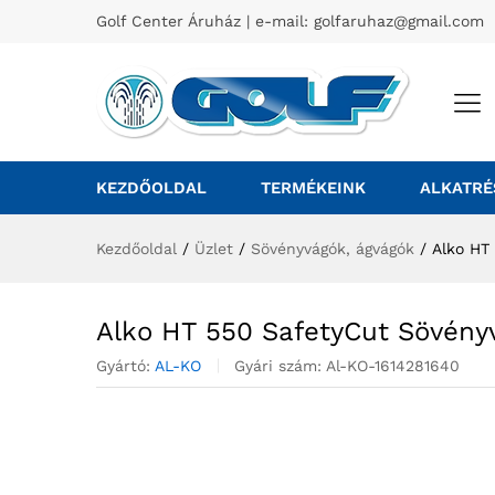
Golf Center Áruház | e-mail:
golfaruhaz@gmail.com
KEZDŐOLDAL
TERMÉKEINK
ALKATRÉ
Kezdőoldal
/
Üzlet
/
Sövényvágók, ágvágók
/
Alko HT
Alko HT 550 SafetyCut Sövény
Gyártó:
AL-KO
Gyári szám:
Al-KO-1614281640