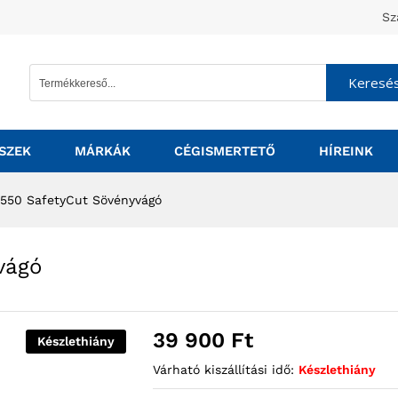
Sz
Keresé
SZEK
MÁRKÁK
CÉGISMERTETŐ
HÍREINK
 550 SafetyCut Sövényvágó
vágó
39 900
Ft
Készlethiány
Várható kiszállítási idő:
Készlethiány