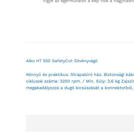
Vigye az egérmutatót a kép fölé a nagyításh
Alko HT 550 SafetyCut Sövényvágó
Könnyű és praktikus. Strapabíró ház. Biztonsági káb
ciklusok száma: 3200 rpm. / Min. Súly: 3,6 kg Zajsz
megakadályozza a dugó kicsúszását a konnektorból. A