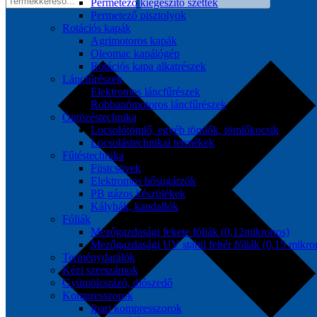
Permetező kiegészítő szettek
Permetező pisztolyok
Rotációs kapák
Agrimotoros kapák
Oleomac kapálógép
Rotációs kapa alkatrészek
Láncfűrészek
Elektromos láncfűrészek
Robbanómotoros láncfűrészek
Öntözéstechnika
Locsolótömlő, egyéb tömlők, tömlőkocsik
Locsolástechnikai termékek
Fűtéstechnika
Füstcsövek
Elektromos hősugárzók
PB gázos készülékek
Kályhák, kandallók
Fóliák
Mezőgazdasági fekete fóliák (0,12mikronos)
Mezőgazdasági UV stabil fehér fóliák (0,15 mikro
Terménydarálók
Kézi szerszámok
Gyümölcsrázó, diószedő
Kompresszorok
Ipari kompresszorok