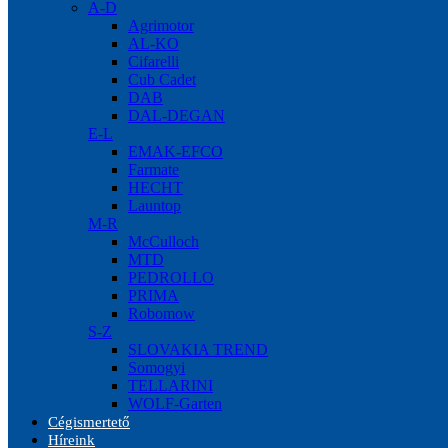
A-D
Agrimotor
AL-KO
Cifarelli
Cub Cadet
DAB
DAL-DEGAN
E-L
EMAK-EFCO
Farmate
HECHT
Launtop
M-R
McCulloch
MTD
PEDROLLO
PRIMA
Robomow
S-Z
SLOVAKIA TREND
Somogyi
TELLARINI
WOLF-Garten
Cégismertető
Híreink