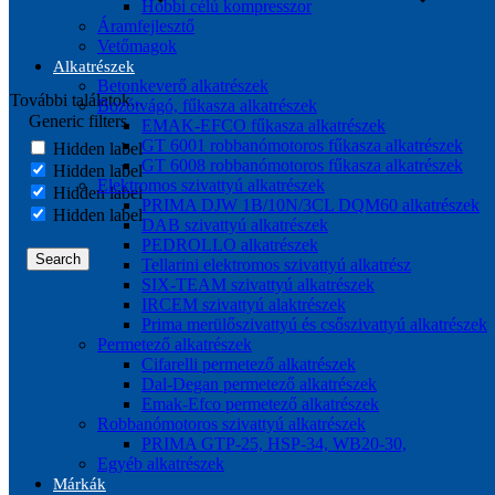
Hobbi célú kompresszor
Áramfejlesztő
Vetőmagok
Alkatrészek
Betonkeverő alkatrészek
További találatok...
Bozótvágó, fűkasza alkatrészek
Generic filters
EMAK-EFCO fűkasza alkatrészek
GT 6001 robbanómotoros fűkasza alkatrészek
Hidden label
GT 6008 robbanómotoros fűkasza alkatrészek
Hidden label
Elektromos szivattyú alkatrészek
Hidden label
PRIMA DJW 1B/10N/3CL DQM60 alkatrészek
Hidden label
DAB szivattyú alkatrészek
PEDROLLO alkatrészek
Search
Tellarini elektromos szivattyú alkatrész
SIX-TEAM szivattyú alkatrészek
IRCEM szivattyú alaktrészek
Prima merülőszivattyú és csőszivattyú alkatrészek
Permetező alkatrészek
Cifarelli permetező alkatrészek
Dal-Degan permetező alkatrészek
Emak-Efco permetező alkatrészek
Robbanómotoros szivattyú alkatrészek
PRIMA GTP-25, HSP-34, WB20-30,
Egyéb alkatrészek
Márkák