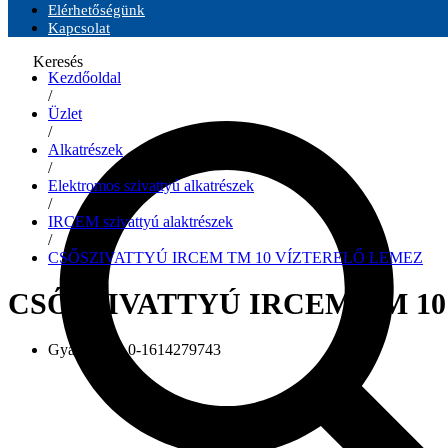
Elérhetőségünk
Kapcsolat
Keresés
Kezdőoldal
/
Üzlet
/
Alkatrészek
/
Elektromos szivattyú alkatrészek
/
IRCEM szivattyú alaktrészek
/
CSŐSZIVATTYÚ IRCEM TM 10 VÍZTERELŐ LEMEZ
CSŐSZIVATTYÚ IRCEM TM 1
Gyári szám:
0-1614279743