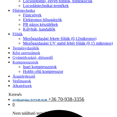
Locsolótömlő, egyéb tömlők, tömlőkocsik
Locsolástechnikai termékek
Fűtéstechnika
Füstcsövek
Elektromos hősugárzók
PB gázos készülékek
Kályhák, kandallók
Fóliák
Mezőgazdasági fekete fóliák (0,12mikronos)
Mezőgazdasági UV stabil fehér fóliák (0,15 mikronos)
Terménydarálók
Kézi szerszámok
Gyümölcsrázó, diószedő
Kompresszorok
Ipari kompresszorok
Hobbi célú kompresszor
Áramfejlesztő
Vetőmagok
Alkatrészek
Keresés
+36 70-938-3356
ügyfélszolgálat: H-P 8.00-16.00
0
Nem található termék a kosárban.