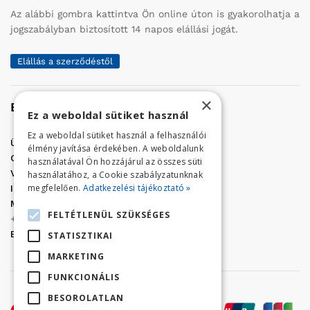
Az alábbi gombra kattintva Ön online úton is gyakorolhatja a
jogszabályban biztosított 14 napos elállási jogát.
Elállás a szerződéstől
×
Elérhetőség
Ez a weboldal sütiket használ
Ez a weboldal sütiket használ a felhasználói
Üzletünk címe:
Szolnok, Vércse út 17.
élmény javítása érdekében. A weboldalunk
Golf Center Áruház:
06 (56) 423-324
használatával Ön hozzájárul az összes süti
VÁR-Kert Áruház:
06 (56) 429-771
használatához, a Cookie szabályzatunknak
megfelelően.
Adatkezelési tájékoztató »
Iroda:
06 (56) 421-857
Megrendelés, termék információ:
FELTÉTLENÜL SZÜKSÉGES
+36 (70) 938-3356
E-mail:
golfaruhaz@gmail.com
STATISZTIKAI
MARKETING
FUNKCIONÁLIS
BESOROLATLAN