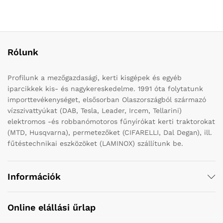
Rólunk
Profilunk a mezőgazdasági, kerti kisgépek és egyéb
iparcikkek kis- és nagykereskedelme. 1991 óta folytatunk
importtevékenységet, elsősorban Olaszországból származó
vízszivattyúkat (DAB, Tesla, Leader, Ircem, Tellarini)
elektromos -és robbanómotoros fűnyírókat kerti traktorokat
(MTD, Husqvarna), permetezőket (CIFARELLI, Dal Degan), ill.
fűtéstechnikai eszközöket (LAMINOX) szállítunk be.
Információk
Online elállási űrlap