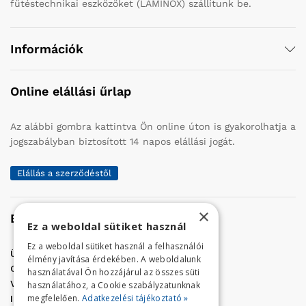
fűtéstechnikai eszközöket (LAMINOX) szállítunk be.
Információk
Online elállási űrlap
Az alábbi gombra kattintva Ön online úton is gyakorolhatja a
jogszabályban biztosított 14 napos elállási jogát.
Elállás a szerződéstől
×
Elérhetőség
Ez a weboldal sütiket használ
Ez a weboldal sütiket használ a felhasználói
Üzletünk címe:
Szolnok, Vércse út 17.
élmény javítása érdekében. A weboldalunk
Golf Center Áruház:
06 (56) 423-324
használatával Ön hozzájárul az összes süti
VÁR-Kert Áruház:
06 (56) 429-771
használatához, a Cookie szabályzatunknak
megfelelően.
Adatkezelési tájékoztató »
Iroda:
06 (56) 421-857