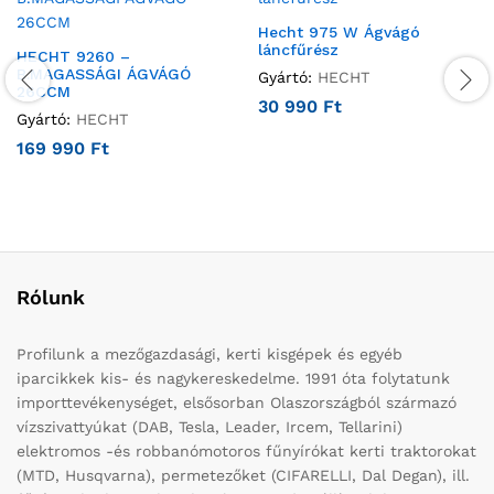
Hecht 975 W Ágvágó
láncfűrész
HECHT 9260 –
B.MAGASSÁGI ÁGVÁGÓ
Gyártó:
HECHT
26CCM
30 990
Ft
Gyártó:
HECHT
169 990
Ft
Rólunk
Profilunk a mezőgazdasági, kerti kisgépek és egyéb
iparcikkek kis- és nagykereskedelme. 1991 óta folytatunk
importtevékenységet, elsősorban Olaszországból származó
vízszivattyúkat (DAB, Tesla, Leader, Ircem, Tellarini)
elektromos -és robbanómotoros fűnyírókat kerti traktorokat
(MTD, Husqvarna), permetezőket (CIFARELLI, Dal Degan), ill.