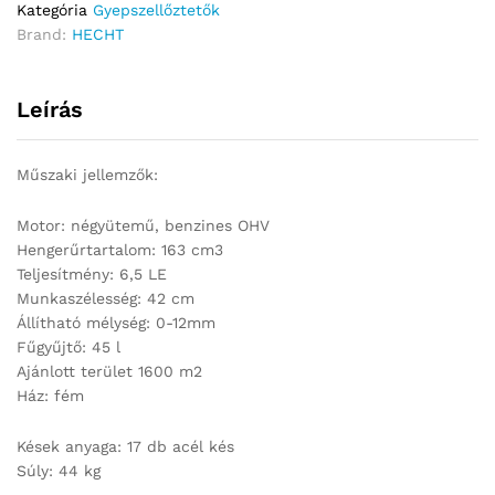
Kategória
Gyepszellőztetők
Brand:
HECHT
Leírás
Műszaki jellemzők:
Motor: négyütemű, benzines OHV
Hengerűrtartalom: 163 cm3
Teljesítmény: 6,5 LE
Munkaszélesség: 42 cm
Állítható mélység: 0-12mm
Fűgyűjtő: 45 l
Ajánlott terület 1600 m2
Ház: fém
Kések anyaga: 17 db acél kés
Súly: 44 kg