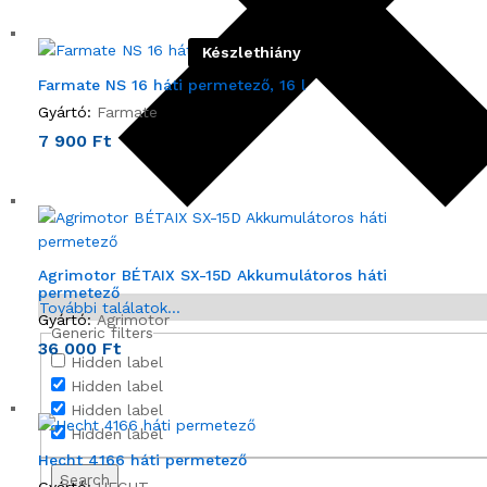
Készlethiány
Farmate NS 16 háti permetező, 16 l
Gyártó:
Farmate
7 900
Ft
Agrimotor BÉTAIX SX-15D Akkumulátoros háti
permetező
További találatok...
Gyártó:
Agrimotor
Generic filters
36 000
Ft
Hidden label
Hidden label
Hidden label
Hidden label
Hecht 4166 háti permetező
Search
Gyártó:
HECHT