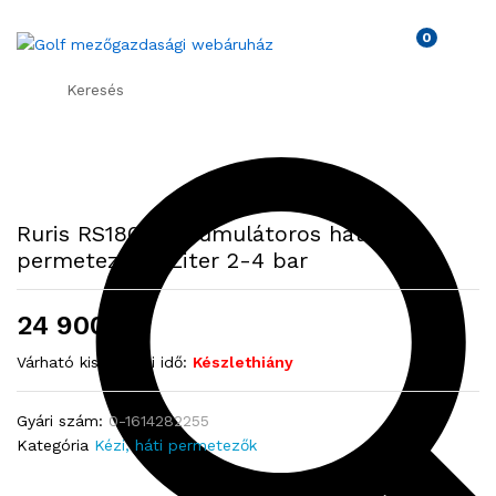
0
Keresés
Ruris RS1800 akkumulátoros háti
permetező 18 Liter 2-4 bar
24 900
Ft
Várható kiszállítási idő:
Készlethiány
Gyári szám:
0-1614282255
Kategória
Kézi, háti permetezők