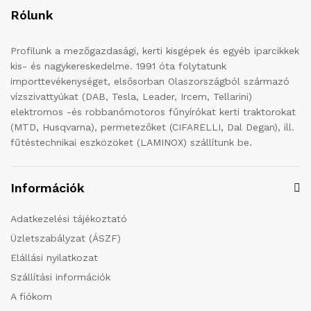
Rólunk
Profilunk a mezőgazdasági, kerti kisgépek és egyéb iparcikkek
kis- és nagykereskedelme. 1991 óta folytatunk
importtevékenységet, elsősorban Olaszországból származó
vízszivattyúkat (DAB, Tesla, Leader, Ircem, Tellarini)
elektromos -és robbanómotoros fűnyírókat kerti traktorokat
(MTD, Husqvarna), permetezőket (CIFARELLI, Dal Degan), ill.
fűtéstechnikai eszközöket (LAMINOX) szállítunk be.
Információk
Adatkezelési tájékoztató
Üzletszabályzat (ÁSZF)
Elállási nyilatkozat
Szállítási információk
A fiókom