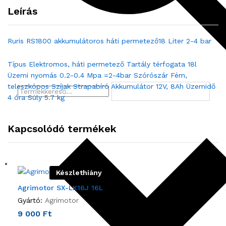
Leírás
Ruris RS1800 akkumulátoros háti permetező
18 Liter 2-4 bar
Típus Elektromos, háti permetező Tartály térfogata 18l
Üzemi nyomás 0.2-0.4 Mpa =2-4bar Szórószár Fém,
teleszkópos Szíjak Strapabíró Akkumulátor 12V, 8Ah Üzemidő
4 óra Súly 5.7 kg
Kapcsolódó termékek
Készlethiány
Agrimotor SX-LK16J 16L
Gyártó:
Agrimotor
9 000
Ft