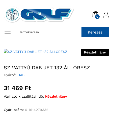
0
Keresés
Készlethiány
SZIVATTYÚ DAB JET 132 ÁLLÓRÉSZ
Gyártó:
DAB
31 469
Ft
Várható kiszállítási idő:
Készlethiány
Gyári szám:
0-1614279332