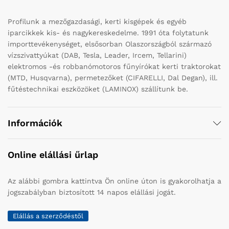
Profilunk a mezőgazdasági, kerti kisgépek és egyéb
iparcikkek kis- és nagykereskedelme. 1991 óta folytatunk
importtevékenységet, elsősorban Olaszországból származó
vízszivattyúkat (DAB, Tesla, Leader, Ircem, Tellarini)
elektromos -és robbanómotoros fűnyírókat kerti traktorokat
(MTD, Husqvarna), permetezőket (CIFARELLI, Dal Degan), ill.
fűtéstechnikai eszközöket (LAMINOX) szállítunk be.
Információk
Online elállási űrlap
Az alábbi gombra kattintva Ön online úton is gyakorolhatja a
jogszabályban biztosított 14 napos elállási jogát.
Elállás a szerződéstől