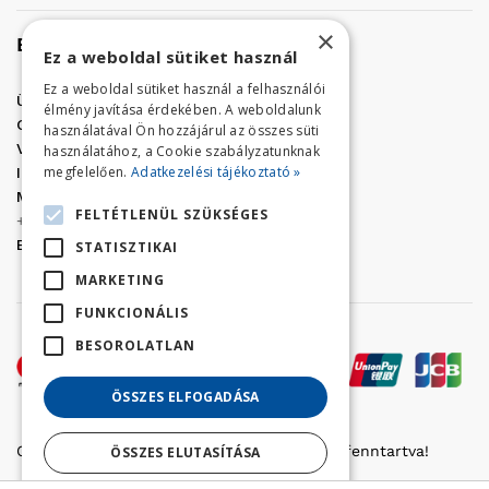
×
Elérhetőség
Ez a weboldal sütiket használ
Ez a weboldal sütiket használ a felhasználói
Üzletünk címe:
Szolnok, Vércse út 17.
élmény javítása érdekében. A weboldalunk
Golf Center Áruház:
06 (56) 423-324
használatával Ön hozzájárul az összes süti
VÁR-Kert Áruház:
06 (56) 429-771
használatához, a Cookie szabályzatunknak
megfelelően.
Adatkezelési tájékoztató »
Iroda:
06 (56) 421-857
Megrendelés, termék információ:
FELTÉTLENÜL SZÜKSÉGES
+36 (70) 938-3356
E-mail:
golfaruhaz@gmail.com
STATISZTIKAI
MARKETING
FUNKCIONÁLIS
BESOROLATLAN
ÖSSZES ELFOGADÁSA
Copyright © 2022 Golfker Kft. - Minden jog fenntartva!
ÖSSZES ELUTASÍTÁSA